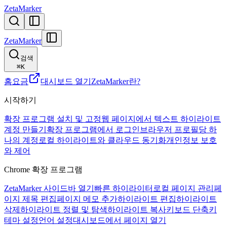
ZetaMarker
ZetaMarker
검색
⌘
K
홈
요금
대시보드 열기
ZetaMarker란?
시작하기
확장 프로그램 설치 및 고정
웹 페이지에서 텍스트 하이라이트
계정 만들기
확장 프로그램에서 로그인
브라우저 프로필당 하
나의 계정
로컬 하이라이트와 클라우드 동기화
개인정보 보호
와 제어
Chrome 확장 프로그램
ZetaMarker 사이드바 열기
빠른 하이라이터
로컬 페이지 관리
페
이지 제목 편집
페이지 메모 추가
하이라이트 편집
하이라이트
삭제
하이라이트 정렬 및 탐색
하이라이트 복사
키보드 단축키
테마 설정
언어 설정
대시보드에서 페이지 열기