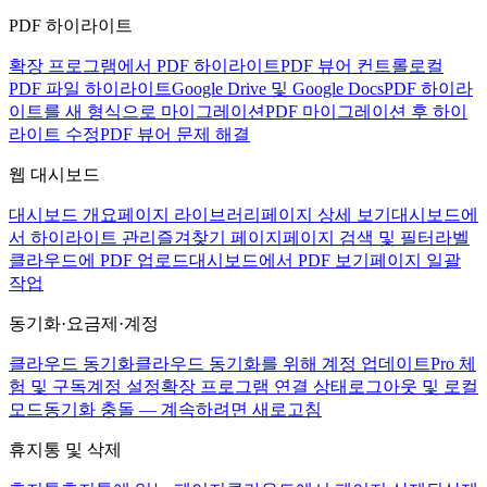
PDF 하이라이트
확장 프로그램에서 PDF 하이라이트
PDF 뷰어 컨트롤
로컬
PDF 파일 하이라이트
Google Drive 및 Google Docs
PDF 하이라
이트를 새 형식으로 마이그레이션
PDF 마이그레이션 후 하이
라이트 수정
PDF 뷰어 문제 해결
웹 대시보드
대시보드 개요
페이지 라이브러리
페이지 상세 보기
대시보드에
서 하이라이트 관리
즐겨찾기 페이지
페이지 검색 및 필터
라벨
클라우드에 PDF 업로드
대시보드에서 PDF 보기
페이지 일괄
작업
동기화·요금제·계정
클라우드 동기화
클라우드 동기화를 위해 계정 업데이트
Pro 체
험 및 구독
계정 설정
확장 프로그램 연결 상태
로그아웃 및 로컬
모드
동기화 충돌 — 계속하려면 새로고침
휴지통 및 삭제