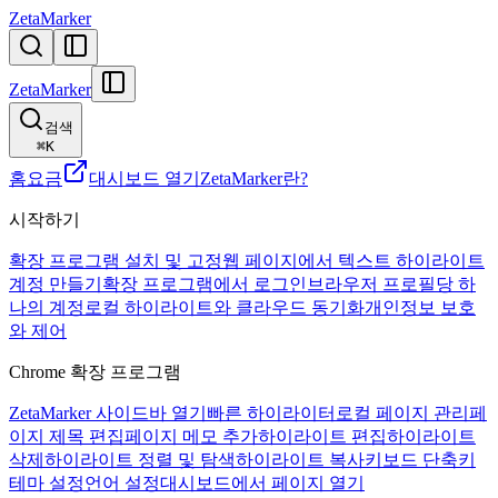
ZetaMarker
ZetaMarker
검색
⌘
K
홈
요금
대시보드 열기
ZetaMarker란?
시작하기
확장 프로그램 설치 및 고정
웹 페이지에서 텍스트 하이라이트
계정 만들기
확장 프로그램에서 로그인
브라우저 프로필당 하
나의 계정
로컬 하이라이트와 클라우드 동기화
개인정보 보호
와 제어
Chrome 확장 프로그램
ZetaMarker 사이드바 열기
빠른 하이라이터
로컬 페이지 관리
페
이지 제목 편집
페이지 메모 추가
하이라이트 편집
하이라이트
삭제
하이라이트 정렬 및 탐색
하이라이트 복사
키보드 단축키
테마 설정
언어 설정
대시보드에서 페이지 열기