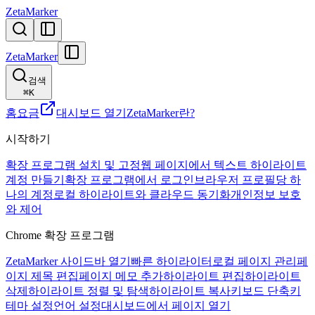
ZetaMarker
ZetaMarker
검색
⌘
K
홈
요금
대시보드 열기
ZetaMarker란?
시작하기
확장 프로그램 설치 및 고정
웹 페이지에서 텍스트 하이라이트
계정 만들기
확장 프로그램에서 로그인
브라우저 프로필당 하
나의 계정
로컬 하이라이트와 클라우드 동기화
개인정보 보호
와 제어
Chrome 확장 프로그램
ZetaMarker 사이드바 열기
빠른 하이라이터
로컬 페이지 관리
페
이지 제목 편집
페이지 메모 추가
하이라이트 편집
하이라이트
삭제
하이라이트 정렬 및 탐색
하이라이트 복사
키보드 단축키
테마 설정
언어 설정
대시보드에서 페이지 열기