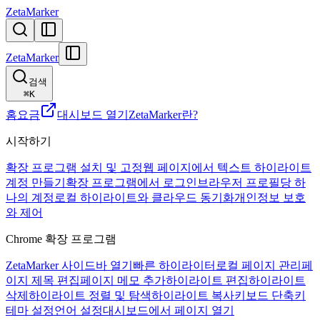
ZetaMarker
ZetaMarker
검색
⌘
K
홈
요금
대시보드 열기
ZetaMarker란?
시작하기
확장 프로그램 설치 및 고정
웹 페이지에서 텍스트 하이라이트
계정 만들기
확장 프로그램에서 로그인
브라우저 프로필당 하
나의 계정
로컬 하이라이트와 클라우드 동기화
개인정보 보호
와 제어
Chrome 확장 프로그램
ZetaMarker 사이드바 열기
빠른 하이라이터
로컬 페이지 관리
페
이지 제목 편집
페이지 메모 추가
하이라이트 편집
하이라이트
삭제
하이라이트 정렬 및 탐색
하이라이트 복사
키보드 단축키
테마 설정
언어 설정
대시보드에서 페이지 열기