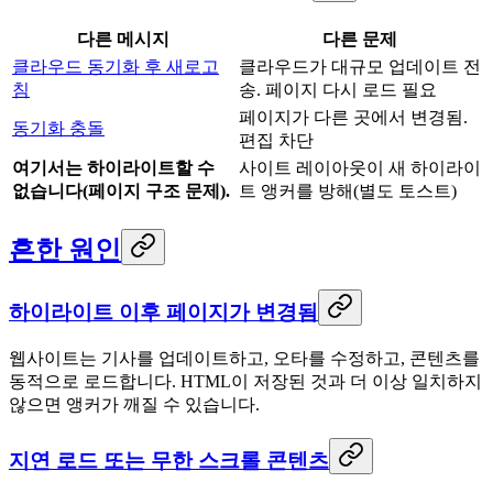
다른 메시지
다른 문제
클라우드 동기화 후 새로고
클라우드가 대규모 업데이트 전
침
송. 페이지 다시 로드 필요
페이지가 다른 곳에서 변경됨.
동기화 충돌
편집 차단
여기서는 하이라이트할 수
사이트 레이아웃이 새 하이라이
없습니다(페이지 구조 문제).
트 앵커를 방해(별도 토스트)
흔한 원인
하이라이트 이후 페이지가 변경됨
웹사이트는 기사를 업데이트하고, 오타를 수정하고, 콘텐츠를
동적으로 로드합니다. HTML이 저장된 것과 더 이상 일치하지
않으면 앵커가 깨질 수 있습니다.
지연 로드 또는 무한 스크롤 콘텐츠