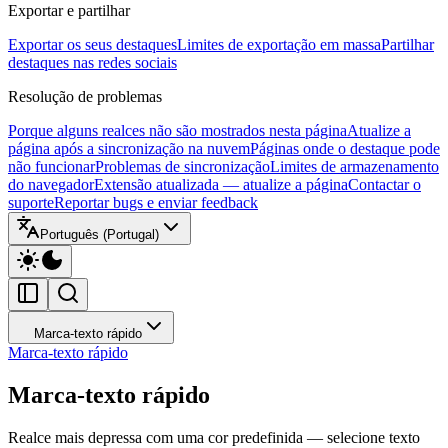
Exportar e partilhar
Exportar os seus destaques
Limites de exportação em massa
Partilhar
destaques nas redes sociais
Resolução de problemas
Porque alguns realces não são mostrados nesta página
Atualize a
página após a sincronização na nuvem
Páginas onde o destaque pode
não funcionar
Problemas de sincronização
Limites de armazenamento
do navegador
Extensão atualizada — atualize a página
Contactar o
suporte
Reportar bugs e enviar feedback
Português (Portugal)
Marca-texto rápido
Marca-texto rápido
Marca-texto rápido
Realce mais depressa com uma cor predefinida — selecione texto