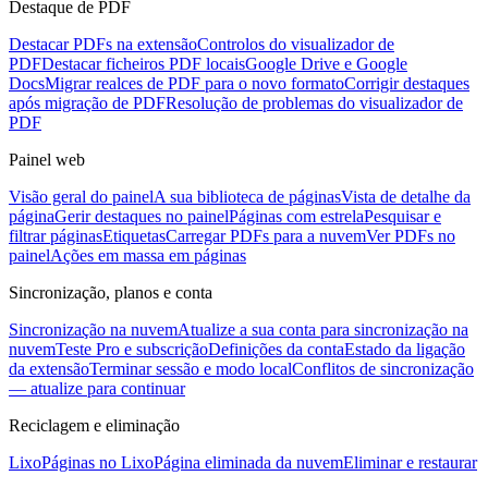
Destaque de PDF
Destacar PDFs na extensão
Controlos do visualizador de
PDF
Destacar ficheiros PDF locais
Google Drive e Google
Docs
Migrar realces de PDF para o novo formato
Corrigir destaques
após migração de PDF
Resolução de problemas do visualizador de
PDF
Painel web
Visão geral do painel
A sua biblioteca de páginas
Vista de detalhe da
página
Gerir destaques no painel
Páginas com estrela
Pesquisar e
filtrar páginas
Etiquetas
Carregar PDFs para a nuvem
Ver PDFs no
painel
Ações em massa em páginas
Sincronização, planos e conta
Sincronização na nuvem
Atualize a sua conta para sincronização na
nuvem
Teste Pro e subscrição
Definições da conta
Estado da ligação
da extensão
Terminar sessão e modo local
Conflitos de sincronização
— atualize para continuar
Reciclagem e eliminação
Lixo
Páginas no Lixo
Página eliminada da nuvem
Eliminar e restaurar