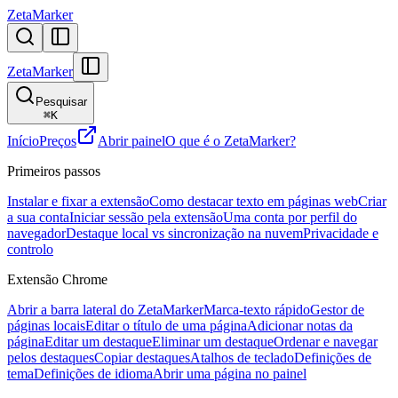
ZetaMarker
ZetaMarker
Pesquisar
⌘
K
Início
Preços
Abrir painel
O que é o ZetaMarker?
Primeiros passos
Instalar e fixar a extensão
Como destacar texto em páginas web
Criar
a sua conta
Iniciar sessão pela extensão
Uma conta por perfil do
navegador
Destaque local vs sincronização na nuvem
Privacidade e
controlo
Extensão Chrome
Abrir a barra lateral do ZetaMarker
Marca-texto rápido
Gestor de
páginas locais
Editar o título de uma página
Adicionar notas da
página
Editar um destaque
Eliminar um destaque
Ordenar e navegar
pelos destaques
Copiar destaques
Atalhos de teclado
Definições de
tema
Definições de idioma
Abrir uma página no painel