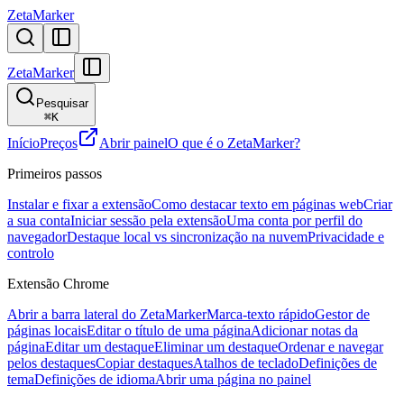
ZetaMarker
ZetaMarker
Pesquisar
⌘
K
Início
Preços
Abrir painel
O que é o ZetaMarker?
Primeiros passos
Instalar e fixar a extensão
Como destacar texto em páginas web
Criar
a sua conta
Iniciar sessão pela extensão
Uma conta por perfil do
navegador
Destaque local vs sincronização na nuvem
Privacidade e
controlo
Extensão Chrome
Abrir a barra lateral do ZetaMarker
Marca-texto rápido
Gestor de
páginas locais
Editar o título de uma página
Adicionar notas da
página
Editar um destaque
Eliminar um destaque
Ordenar e navegar
pelos destaques
Copiar destaques
Atalhos de teclado
Definições de
tema
Definições de idioma
Abrir uma página no painel