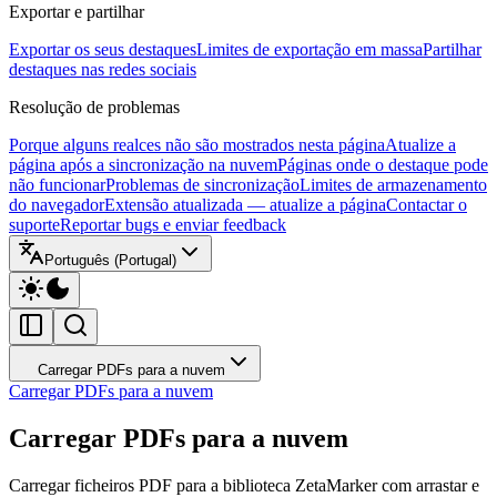
Exportar e partilhar
Exportar os seus destaques
Limites de exportação em massa
Partilhar
destaques nas redes sociais
Resolução de problemas
Porque alguns realces não são mostrados nesta página
Atualize a
página após a sincronização na nuvem
Páginas onde o destaque pode
não funcionar
Problemas de sincronização
Limites de armazenamento
do navegador
Extensão atualizada — atualize a página
Contactar o
suporte
Reportar bugs e enviar feedback
Português (Portugal)
Carregar PDFs para a nuvem
Carregar PDFs para a nuvem
Carregar PDFs para a nuvem
Carregar ficheiros PDF para a biblioteca ZetaMarker com arrastar e