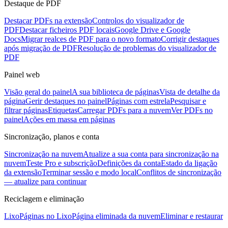
Destaque de PDF
Destacar PDFs na extensão
Controlos do visualizador de
PDF
Destacar ficheiros PDF locais
Google Drive e Google
Docs
Migrar realces de PDF para o novo formato
Corrigir destaques
após migração de PDF
Resolução de problemas do visualizador de
PDF
Painel web
Visão geral do painel
A sua biblioteca de páginas
Vista de detalhe da
página
Gerir destaques no painel
Páginas com estrela
Pesquisar e
filtrar páginas
Etiquetas
Carregar PDFs para a nuvem
Ver PDFs no
painel
Ações em massa em páginas
Sincronização, planos e conta
Sincronização na nuvem
Atualize a sua conta para sincronização na
nuvem
Teste Pro e subscrição
Definições da conta
Estado da ligação
da extensão
Terminar sessão e modo local
Conflitos de sincronização
— atualize para continuar
Reciclagem e eliminação
Lixo
Páginas no Lixo
Página eliminada da nuvem
Eliminar e restaurar