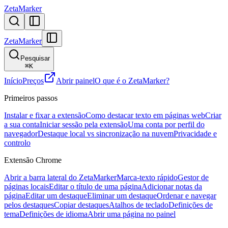
ZetaMarker
ZetaMarker
Pesquisar
⌘
K
Início
Preços
Abrir painel
O que é o ZetaMarker?
Primeiros passos
Instalar e fixar a extensão
Como destacar texto em páginas web
Criar
a sua conta
Iniciar sessão pela extensão
Uma conta por perfil do
navegador
Destaque local vs sincronização na nuvem
Privacidade e
controlo
Extensão Chrome
Abrir a barra lateral do ZetaMarker
Marca-texto rápido
Gestor de
páginas locais
Editar o título de uma página
Adicionar notas da
página
Editar um destaque
Eliminar um destaque
Ordenar e navegar
pelos destaques
Copiar destaques
Atalhos de teclado
Definições de
tema
Definições de idioma
Abrir uma página no painel