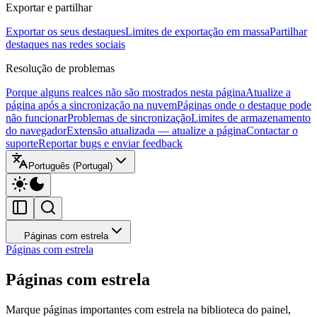
Exportar e partilhar
Exportar os seus destaques
Limites de exportação em massa
Partilhar
destaques nas redes sociais
Resolução de problemas
Porque alguns realces não são mostrados nesta página
Atualize a
página após a sincronização na nuvem
Páginas onde o destaque pode
não funcionar
Problemas de sincronização
Limites de armazenamento
do navegador
Extensão atualizada — atualize a página
Contactar o
suporte
Reportar bugs e enviar feedback
Português (Portugal)
Páginas com estrela
Páginas com estrela
Páginas com estrela
Marque páginas importantes com estrela na biblioteca do painel,