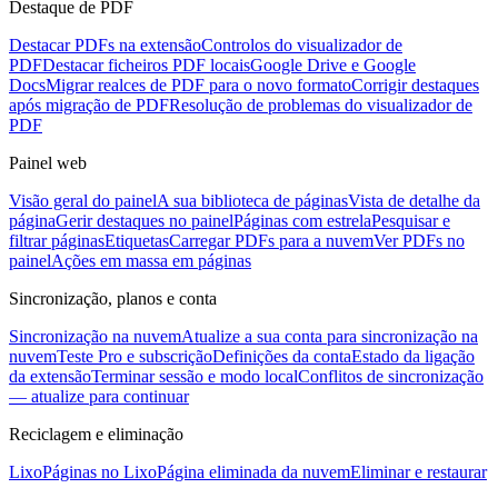
Destaque de PDF
Destacar PDFs na extensão
Controlos do visualizador de
PDF
Destacar ficheiros PDF locais
Google Drive e Google
Docs
Migrar realces de PDF para o novo formato
Corrigir destaques
após migração de PDF
Resolução de problemas do visualizador de
PDF
Painel web
Visão geral do painel
A sua biblioteca de páginas
Vista de detalhe da
página
Gerir destaques no painel
Páginas com estrela
Pesquisar e
filtrar páginas
Etiquetas
Carregar PDFs para a nuvem
Ver PDFs no
painel
Ações em massa em páginas
Sincronização, planos e conta
Sincronização na nuvem
Atualize a sua conta para sincronização na
nuvem
Teste Pro e subscrição
Definições da conta
Estado da ligação
da extensão
Terminar sessão e modo local
Conflitos de sincronização
— atualize para continuar
Reciclagem e eliminação
Lixo
Páginas no Lixo
Página eliminada da nuvem
Eliminar e restaurar