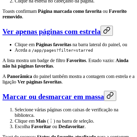
Clique na estrela no cabeçalho da página.
Toasts confirmam
Página marcada como favorita
ou
Favorito
removido
.
Ver apenas páginas com estrela
Clique em
Páginas favoritas
na barra lateral do painel, ou
Aceda a
/app/pages?filter=starred
A lista mostra um badge de filtro
Favoritos
. Estado vazio:
Ainda
não há páginas favoritas
.
A
Panorâmica
do painel também mostra a contagem com estrela e a
ligação
Ver páginas favoritas
.
Marcar ou desmarcar em massa
Selecione várias páginas com caixas de verificação na
biblioteca.
Clique em
Mais
(⋮) na barra de seleção.
Escolha
Favoritar
ou
Desfavoritar
.
Toast de sucesso:
Status de favorito atualizado
para a contagem