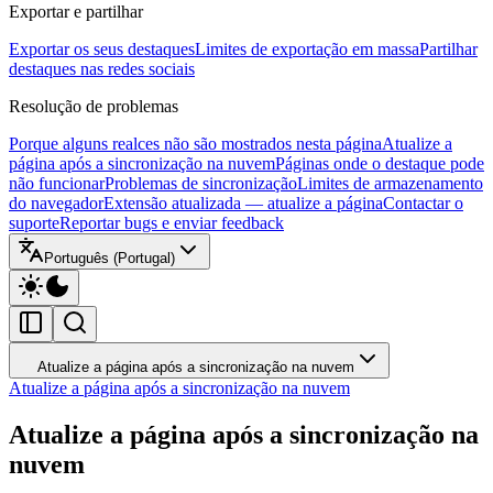
Exportar e partilhar
Exportar os seus destaques
Limites de exportação em massa
Partilhar
destaques nas redes sociais
Resolução de problemas
Porque alguns realces não são mostrados nesta página
Atualize a
página após a sincronização na nuvem
Páginas onde o destaque pode
não funcionar
Problemas de sincronização
Limites de armazenamento
do navegador
Extensão atualizada — atualize a página
Contactar o
suporte
Reportar bugs e enviar feedback
Português (Portugal)
Atualize a página após a sincronização na nuvem
Atualize a página após a sincronização na nuvem
Atualize a página após a sincronização na
nuvem