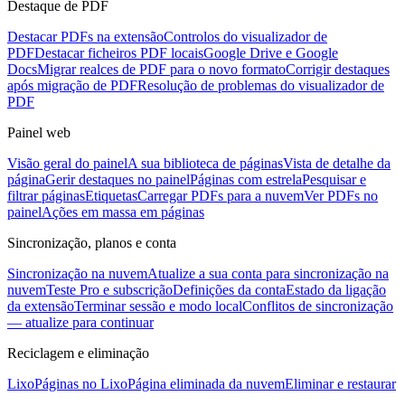
Destaque de PDF
Destacar PDFs na extensão
Controlos do visualizador de
PDF
Destacar ficheiros PDF locais
Google Drive e Google
Docs
Migrar realces de PDF para o novo formato
Corrigir destaques
após migração de PDF
Resolução de problemas do visualizador de
PDF
Painel web
Visão geral do painel
A sua biblioteca de páginas
Vista de detalhe da
página
Gerir destaques no painel
Páginas com estrela
Pesquisar e
filtrar páginas
Etiquetas
Carregar PDFs para a nuvem
Ver PDFs no
painel
Ações em massa em páginas
Sincronização, planos e conta
Sincronização na nuvem
Atualize a sua conta para sincronização na
nuvem
Teste Pro e subscrição
Definições da conta
Estado da ligação
da extensão
Terminar sessão e modo local
Conflitos de sincronização
— atualize para continuar
Reciclagem e eliminação
Lixo
Páginas no Lixo
Página eliminada da nuvem
Eliminar e restaurar