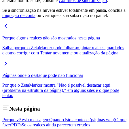
alterada noutro sítio», consulte
Conflitos de sincronização
.
Se a sincronização na nuvem estiver totalmente em pausa, conclua a
migração de conta
ou verifique a sua subscrição no painel.
Porque alguns realces não são mostrados nesta página
Saiba porque o ZetaMarker pode falhar ao pintar realces guardados
e como corrigir com Tentar novamente ou atualização da página.
Páginas onde o destaque pode não funcionar
Por que o ZetaMarker mostra "Não é possível destacar aqui
(problema na estrutura da página)." em alguns sites e o que pode
tentar.
Nesta página
Porque vê esta mensagem
Quando isto acontece (páginas web)
O que
fazer
PDFs
Se os realces ainda parecerem errados