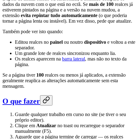
dados da nuvem com o que está no ecrã. Se
mais de 100
realces já
estiverem pintados na página e a versão na nuvem mudou, a
extensão
evita repintar tudo automaticamente
(o que poderia
tornar a página lenta ou instável). Em vez disso, pede que atualize.
Também pode ver isto quando:
Editou realces no
painel
ou noutro
dispositivo
e voltou a este
separador.
Um grande lote de realces sincronizou enquanto lia.
Os realces aparecem na
barra lateral
, mas não no texto da
página.
Se a página tiver
100
realces ou menos já aplicados, a extensão
geralmente reaplica as alterações automaticamente sem esta
mensagem.
O que fazer
Guarde qualquer trabalho em curso no site (se tiver o seu
próprio editor).
Clique em
Atualizar
no toast ou recarregue o separador
manualmente (F5).
Aguarde que a página termine de carregar — os realces