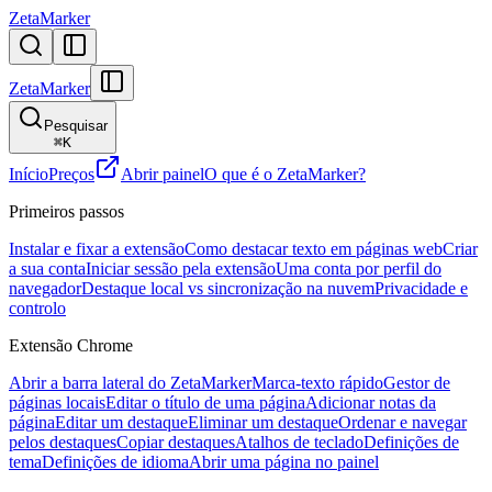
ZetaMarker
ZetaMarker
Pesquisar
⌘
K
Início
Preços
Abrir painel
O que é o ZetaMarker?
Primeiros passos
Instalar e fixar a extensão
Como destacar texto em páginas web
Criar
a sua conta
Iniciar sessão pela extensão
Uma conta por perfil do
navegador
Destaque local vs sincronização na nuvem
Privacidade e
controlo
Extensão Chrome
Abrir a barra lateral do ZetaMarker
Marca-texto rápido
Gestor de
páginas locais
Editar o título de uma página
Adicionar notas da
página
Editar um destaque
Eliminar um destaque
Ordenar e navegar
pelos destaques
Copiar destaques
Atalhos de teclado
Definições de
tema
Definições de idioma
Abrir uma página no painel