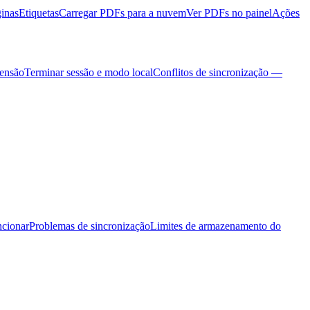
ginas
Etiquetas
Carregar PDFs para a nuvem
Ver PDFs no painel
Ações
tensão
Terminar sessão e modo local
Conflitos de sincronização —
ncionar
Problemas de sincronização
Limites de armazenamento do