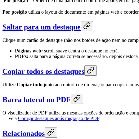
Por posição
Ordem de cima para baixo conforme aparecem na pág
Por posição
utiliza o layout do documento em páginas web e coorden
Saltar para um destaque
Clique num cartão de destaque (não nos botões de ação nem no campo 
Páginas web:
scroll suave centra o destaque no ecrã.
PDFs:
salta para a página correta se necessário, depois desloca
Copiar todos os destaques
Utilize
Copiar tudo
junto ao controlo de ordenação para copiar todos
Barra lateral no PDF
O visualizador de PDF utiliza as mesmas opções de ordenação e comp
— veja
Corrigir destaques após migração de PDF
.
Relacionados