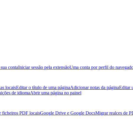
 sua conta
Iniciar sessão pela extensão
Uma conta por perfil do navegad
as locais
Editar o título de uma página
Adicionar notas da página
Editar
nições de idioma
Abrir uma página no painel
 ficheiros PDF locais
Google Drive e Google Docs
Migrar realces de 