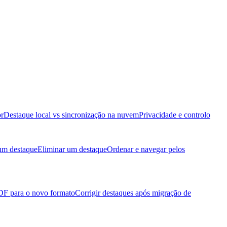
or
Destaque local vs sincronização na nuvem
Privacidade e controlo
 um destaque
Eliminar um destaque
Ordenar e navegar pelos
PDF para o novo formato
Corrigir destaques após migração de