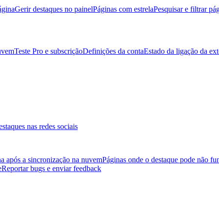
ágina
Gerir destaques no painel
Páginas com estrela
Pesquisar e filtrar pá
nuvem
Teste Pro e subscrição
Definições da conta
Estado da ligação da ex
destaques nas redes sociais
na após a sincronização na nuvem
Páginas onde o destaque pode não fu
e
Reportar bugs e enviar feedback