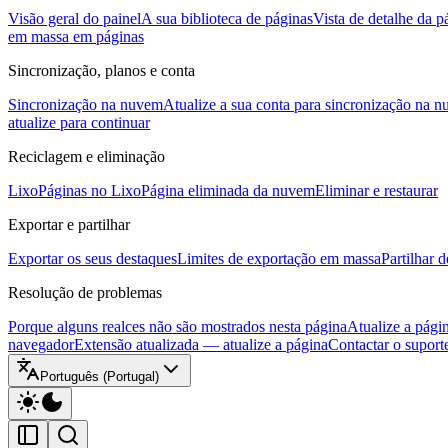
Visão geral do painel
A sua biblioteca de páginas
Vista de detalhe da p
em massa em páginas
Sincronização, planos e conta
Sincronização na nuvem
Atualize a sua conta para sincronização na 
atualize para continuar
Reciclagem e eliminação
Lixo
Páginas no Lixo
Página eliminada da nuvem
Eliminar e restaurar
Exportar e partilhar
Exportar os seus destaques
Limites de exportação em massa
Partilhar 
Resolução de problemas
Porque alguns realces não são mostrados nesta página
Atualize a pági
navegador
Extensão atualizada — atualize a página
Contactar o suport
Português (Portugal)