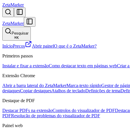
ZetaMarker
ZetaMarker
Pesquisar
⌘
K
Início
Preços
Abrir painel
O que é o ZetaMarker?
Primeiros passos
Instalar e fixar a extensão
Como destacar texto em páginas web
Criar a
Extensão Chrome
Abrir a barra lateral do ZetaMarker
Marca-texto rápido
Gestor de págin
destaques
Copiar destaques
Atalhos de teclado
Definições de tema
Defi
Destaque de PDF
Destacar PDFs na extensão
Controlos do visualizador de PDF
Destacar
PDF
Resolução de problemas do visualizador de PDF
Painel web