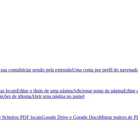
 sua conta
Iniciar sessão pela extensão
Uma conta por perfil do navegad
as locais
Editar o título de uma página
Adicionar notas da página
Editar
nições de idioma
Abrir uma página no painel
 ficheiros PDF locais
Google Drive e Google Docs
Migrar realces de 