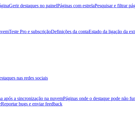
ágina
Gerir destaques no painel
Páginas com estrela
Pesquisar e filtrar pá
nuvem
Teste Pro e subscrição
Definições da conta
Estado da ligação da ex
destaques nas redes sociais
na após a sincronização na nuvem
Páginas onde o destaque pode não fu
e
Reportar bugs e enviar feedback