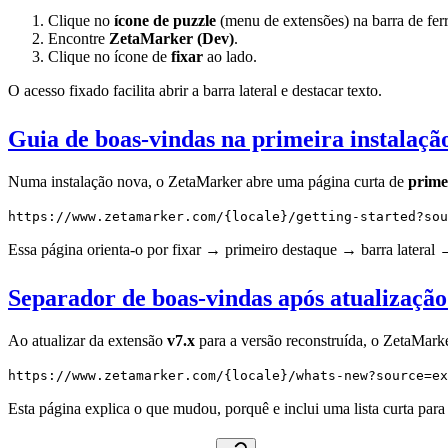
Clique no
ícone de puzzle
(menu de extensões) na barra de fer
Encontre
ZetaMarker (Dev)
.
Clique no ícone de
fixar
ao lado.
O acesso fixado facilita abrir a barra lateral e destacar texto.
Guia de boas-vindas na primeira instalaçã
Numa instalação nova, o ZetaMarker abre uma página curta de
prime
https://www.zetamarker.com/{locale}/getting-started?sou
Essa página orienta-o por fixar → primeiro destaque → barra lateral
Separador de boas-vindas após atualizaçã
Ao atualizar da extensão
v7.x
para a versão reconstruída, o ZetaMar
https://www.zetamarker.com/{locale}/whats-new?source=ex
Esta página explica o que mudou, porquê e inclui uma lista curta para