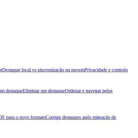
or
Destaque local vs sincronização na nuvem
Privacidade e controlo
 um destaque
Eliminar um destaque
Ordenar e navegar pelos
PDF para o novo formato
Corrigir destaques após migração de