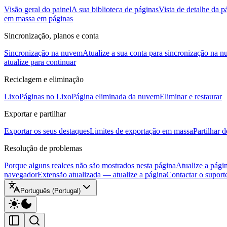
Visão geral do painel
A sua biblioteca de páginas
Vista de detalhe da p
em massa em páginas
Sincronização, planos e conta
Sincronização na nuvem
Atualize a sua conta para sincronização na 
atualize para continuar
Reciclagem e eliminação
Lixo
Páginas no Lixo
Página eliminada da nuvem
Eliminar e restaurar
Exportar e partilhar
Exportar os seus destaques
Limites de exportação em massa
Partilhar 
Resolução de problemas
Porque alguns realces não são mostrados nesta página
Atualize a pági
navegador
Extensão atualizada — atualize a página
Contactar o suport
Português (Portugal)