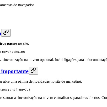
ramentas do navegador.
o
iros passos
no site:
rce=extension
 → sincronização na nuvem opcional. Inclui ligações para a documentaçã
o importante
ker abre uma página de
novidades
no site de marketing:
tension&from=7.5
 restaurar a sincronização na nuvem e atualizar separadores abertos. Co