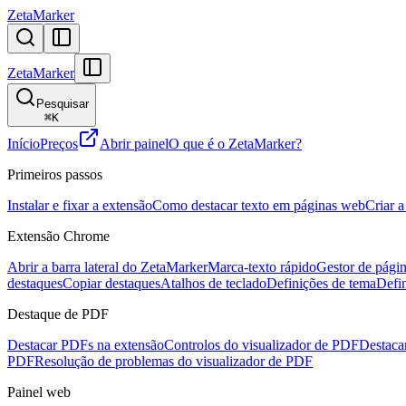
ZetaMarker
ZetaMarker
Pesquisar
⌘
K
Início
Preços
Abrir painel
O que é o ZetaMarker?
Primeiros passos
Instalar e fixar a extensão
Como destacar texto em páginas web
Criar a
Extensão Chrome
Abrir a barra lateral do ZetaMarker
Marca-texto rápido
Gestor de págin
destaques
Copiar destaques
Atalhos de teclado
Definições de tema
Defi
Destaque de PDF
Destacar PDFs na extensão
Controlos do visualizador de PDF
Destacar
PDF
Resolução de problemas do visualizador de PDF
Painel web