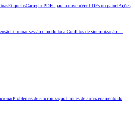
ginas
Etiquetas
Carregar PDFs para a nuvem
Ver PDFs no painel
Ações
tensão
Terminar sessão e modo local
Conflitos de sincronização —
ncionar
Problemas de sincronização
Limites de armazenamento do