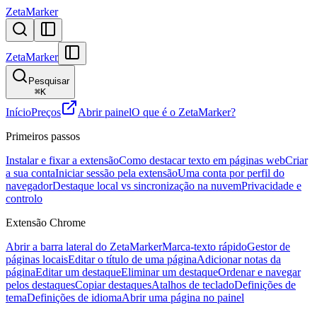
ZetaMarker
ZetaMarker
Pesquisar
⌘
K
Início
Preços
Abrir painel
O que é o ZetaMarker?
Primeiros passos
Instalar e fixar a extensão
Como destacar texto em páginas web
Criar
a sua conta
Iniciar sessão pela extensão
Uma conta por perfil do
navegador
Destaque local vs sincronização na nuvem
Privacidade e
controlo
Extensão Chrome
Abrir a barra lateral do ZetaMarker
Marca-texto rápido
Gestor de
páginas locais
Editar o título de uma página
Adicionar notas da
página
Editar um destaque
Eliminar um destaque
Ordenar e navegar
pelos destaques
Copiar destaques
Atalhos de teclado
Definições de
tema
Definições de idioma
Abrir uma página no painel