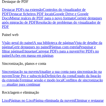
Destaque de PDF
Destacar PDFs na extensão
Controlos do visualizador de
PDF
Destacar ficheiros PDF locais
Google Drive e Google
Docs
Migrar realces de PDF para o novo formato
Corrigir destaques
após migração de PDF
Resolução de problemas do visualizador de
PDF
Painel web
Visão geral do painel
A sua biblioteca de páginas
Vista de detalhe da
página
Gerir destaques no painel
Páginas com estrela
Pesquisar e
filtrar páginas
Etiquetas
Carregar PDFs para a nuvem
Ver PDFs no
painel
Ações em massa em páginas
Sincronização, planos e conta
Sincronização na nuvem
Atualize a sua conta para sincronização na
nuvem
Teste Pro e subscrição
Definições da conta
Estado da ligação
da extensão
Terminar sessão e modo local
Conflitos de sincronização
— atualize para continuar
Reciclagem e eliminação
Lixo
Páginas no Lixo
Página eliminada da nuvem
Eliminar e restaurar