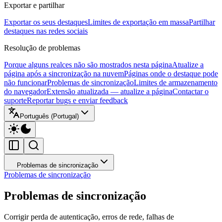
Exportar e partilhar
Exportar os seus destaques
Limites de exportação em massa
Partilhar
destaques nas redes sociais
Resolução de problemas
Porque alguns realces não são mostrados nesta página
Atualize a
página após a sincronização na nuvem
Páginas onde o destaque pode
não funcionar
Problemas de sincronização
Limites de armazenamento
do navegador
Extensão atualizada — atualize a página
Contactar o
suporte
Reportar bugs e enviar feedback
Português (Portugal)
Problemas de sincronização
Problemas de sincronização
Problemas de sincronização
Corrigir perda de autenticação, erros de rede, falhas de