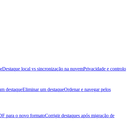
or
Destaque local vs sincronização na nuvem
Privacidade e controlo
 um destaque
Eliminar um destaque
Ordenar e navegar pelos
PDF para o novo formato
Corrigir destaques após migração de