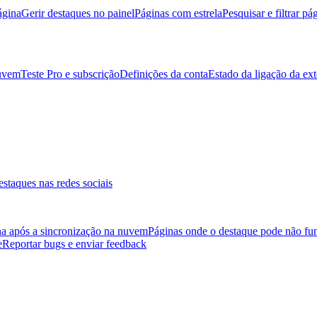
ágina
Gerir destaques no painel
Páginas com estrela
Pesquisar e filtrar pá
nuvem
Teste Pro e subscrição
Definições da conta
Estado da ligação da ex
destaques nas redes sociais
na após a sincronização na nuvem
Páginas onde o destaque pode não fu
e
Reportar bugs e enviar feedback