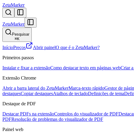
ZetaMarker
ZetaMarker
Pesquisar
⌘
K
Início
Preços
Abrir painel
O que é o ZetaMarker?
Primeiros passos
Instalar e fixar a extensão
Como destacar texto em páginas web
Criar a
Extensão Chrome
Abrir a barra lateral do ZetaMarker
Marca-texto rápido
Gestor de págin
destaques
Copiar destaques
Atalhos de teclado
Definições de tema
Defi
Destaque de PDF
Destacar PDFs na extensão
Controlos do visualizador de PDF
Destacar
PDF
Resolução de problemas do visualizador de PDF
Painel web