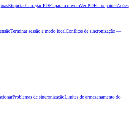
ginas
Etiquetas
Carregar PDFs para a nuvem
Ver PDFs no painel
Ações
tensão
Terminar sessão e modo local
Conflitos de sincronização —
ncionar
Problemas de sincronização
Limites de armazenamento do