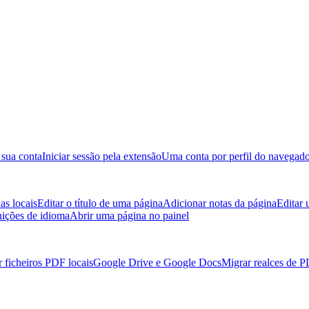
 sua conta
Iniciar sessão pela extensão
Uma conta por perfil do navegad
as locais
Editar o título de uma página
Adicionar notas da página
Editar
nições de idioma
Abrir uma página no painel
 ficheiros PDF locais
Google Drive e Google Docs
Migrar realces de 