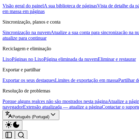
Visão geral do painel
A sua biblioteca de páginas
Vista de detalhe da p
em massa em páginas
Sincronização, planos e conta
Sincronização na nuvem
Atualize a sua conta para sincronização na 
atualize para continuar
Reciclagem e eliminação
Lixo
Páginas no Lixo
Página eliminada da nuvem
Eliminar e restaurar
Exportar e partilhar
Exportar os seus destaques
Limites de exportação em massa
Partilhar 
Resolução de problemas
Porque alguns realces não são mostrados nesta página
Atualize a pági
navegador
Extensão atualizada — atualize a página
Contactar o suport
Português (Portugal)