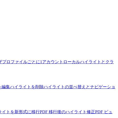
ザプロファイルごとに1アカウント
ローカルハイライトとクラ
を編集
ハイライトを削除
ハイライトの並べ替えとナビゲーショ
イライトを新形式に移行
PDF 移行後のハイライト修正
PDF ビュ