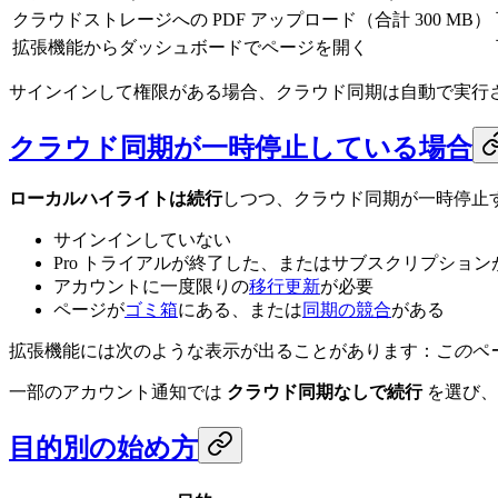
クラウドストレージへの PDF アップロード（合計 300 MB）
拡張機能からダッシュボードでページを開く
サインインして権限がある場合、クラウド同期は自動で実行
クラウド同期が一時停止している場合
ローカルハイライトは続行
しつつ、クラウド同期が一時停止
サインインしていない
Pro トライアルが終了した、またはサブスクリプション
アカウントに一度限りの
移行更新
が必要
ページが
ゴミ箱
にある、または
同期の競合
がある
拡張機能には次のような表示が出ることがあります：
このペ
一部のアカウント通知では
クラウド同期なしで続行
を選び、
目的別の始め方