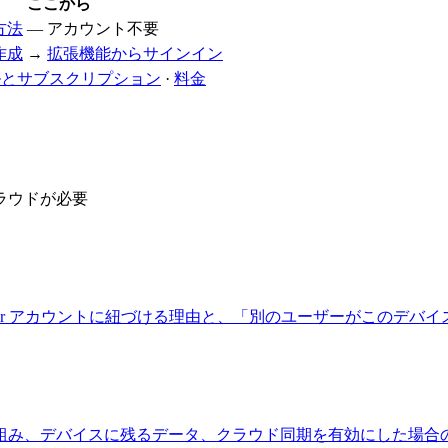
ここから
方法
— アカウント不要
作成
→
拡張機能からサインイン
アルとサブスクリプション
·
料金
ラウドが必要
aMarker アカウントに紐づける理由と、「別のユーザーがこの
組み、デバイスに残るデータ、クラウド同期を有効にした場合