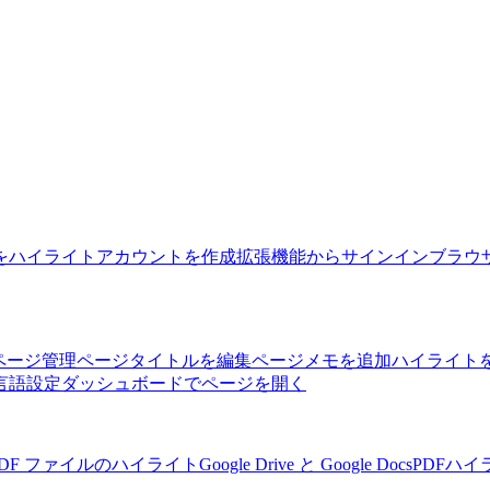
をハイライト
アカウントを作成
拡張機能からサインイン
ブラウ
ページ管理
ページタイトルを編集
ページメモを追加
ハイライト
言語設定
ダッシュボードでページを開く
PDF ファイルのハイライト
Google Drive と Google Docs
PDFハ