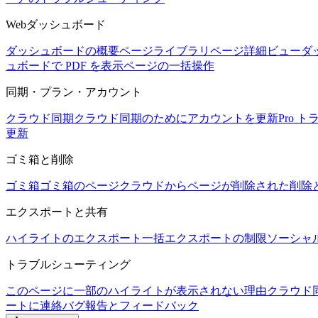
Webダッシュボード
ダッシュボードの概要
ページライブラリ
ページ詳細ビュー
ダ
ュボードで PDF を表示
ページの一括操作
同期・プラン・アカウント
クラウド同期
クラウド同期のためにアカウントを更新
Pro 
更新
ゴミ箱と削除
ゴミ箱
ゴミ箱のページ
クラウドからページが削除された
削除
エクスポートと共有
ハイライトのエクスポート
一括エクスポートの制限
ソーシャ
トラブルシューティング
このページに一部のハイライトが表示されない理由
クラウド
ートに連絡
バグ報告とフィードバック