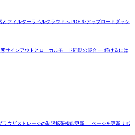
索とフィルター
ラベル
クラウドへ PDF をアップロード
ダッシ
状態
サインアウトとローカルモード
同期の競合 — 続けるには
ブラウザストレージの制限
拡張機能更新 — ページを更新
サポ