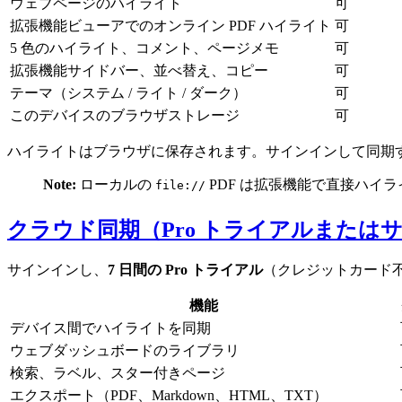
ウェブページのハイライト
可
拡張機能ビューアでのオンライン PDF ハイライト
可
5 色のハイライト、コメント、ページメモ
可
拡張機能サイドバー、並べ替え、コピー
可
テーマ（システム / ライト / ダーク）
可
このデバイスのブラウザストレージ
可
ハイライトはブラウザに保存されます。サインインして同期
Note:
ローカルの
PDF は拡張機能で直接ハイラ
file://
クラウド同期（Pro トライアルまたは
サインインし、
7 日間の Pro トライアル
（クレジットカード
機能
デバイス間でハイライトを同期
ウェブダッシュボードのライブラリ
検索、ラベル、スター付きページ
エクスポート（PDF、Markdown、HTML、TXT）