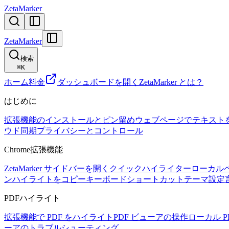
ZetaMarker
ZetaMarker
検索
⌘
K
ホーム
料金
ダッシュボードを開く
ZetaMarker とは？
はじめに
拡張機能のインストールとピン留め
ウェブページでテキスト
ウド同期
プライバシーとコントロール
Chrome拡張機能
ZetaMarker サイドバーを開く
クイックハイライター
ローカル
ン
ハイライトをコピー
キーボードショートカット
テーマ設定
PDFハイライト
拡張機能で PDF をハイライト
PDF ビューアの操作
ローカル 
ーアのトラブルシューティング