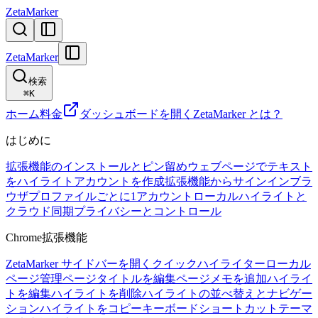
ZetaMarker
ZetaMarker
検索
⌘
K
ホーム
料金
ダッシュボードを開く
ZetaMarker とは？
はじめに
拡張機能のインストールとピン留め
ウェブページでテキスト
をハイライト
アカウントを作成
拡張機能からサインイン
ブラ
ウザプロファイルごとに1アカウント
ローカルハイライトと
クラウド同期
プライバシーとコントロール
Chrome拡張機能
ZetaMarker サイドバーを開く
クイックハイライター
ローカル
ページ管理
ページタイトルを編集
ページメモを追加
ハイライ
トを編集
ハイライトを削除
ハイライトの並べ替えとナビゲー
ション
ハイライトをコピー
キーボードショートカット
テーマ