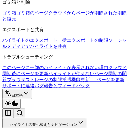
ゴミ箱と削除
ゴミ箱
ゴミ箱のページ
クラウドからページが削除された
削除
と復元
エクスポートと共有
ハイライトのエクスポート
一括エクスポートの制限
ソーシャ
ルメディアでハイライトを共有
トラブルシューティング
このページに一部のハイライトが表示されない理由
クラウド
同期後にページを更新
ハイライトが使えないページ
同期の問
題
ブラウザストレージの制限
拡張機能更新 — ページを更新
サポートに連絡
バグ報告とフィードバック
日本語
ハイライトの並べ替えとナビゲーション