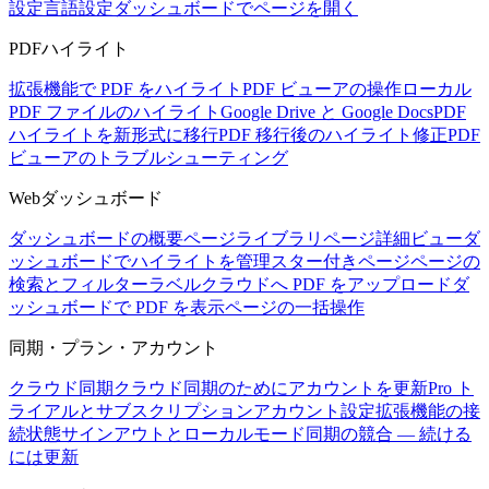
設定
言語設定
ダッシュボードでページを開く
PDFハイライト
拡張機能で PDF をハイライト
PDF ビューアの操作
ローカル
PDF ファイルのハイライト
Google Drive と Google Docs
PDF
ハイライトを新形式に移行
PDF 移行後のハイライト修正
PDF
ビューアのトラブルシューティング
Webダッシュボード
ダッシュボードの概要
ページライブラリ
ページ詳細ビュー
ダ
ッシュボードでハイライトを管理
スター付きページ
ページの
検索とフィルター
ラベル
クラウドへ PDF をアップロード
ダ
ッシュボードで PDF を表示
ページの一括操作
同期・プラン・アカウント
クラウド同期
クラウド同期のためにアカウントを更新
Pro ト
ライアルとサブスクリプション
アカウント設定
拡張機能の接
続状態
サインアウトとローカルモード
同期の競合 — 続ける
には更新