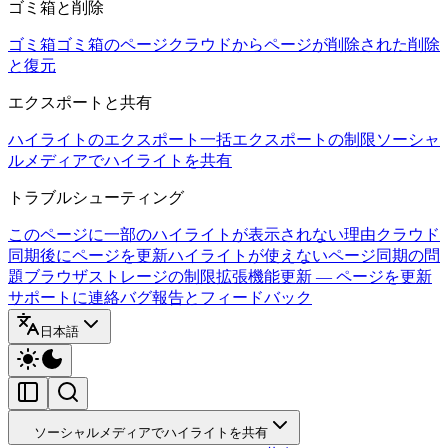
ゴミ箱と削除
ゴミ箱
ゴミ箱のページ
クラウドからページが削除された
削除
と復元
エクスポートと共有
ハイライトのエクスポート
一括エクスポートの制限
ソーシャ
ルメディアでハイライトを共有
トラブルシューティング
このページに一部のハイライトが表示されない理由
クラウド
同期後にページを更新
ハイライトが使えないページ
同期の問
題
ブラウザストレージの制限
拡張機能更新 — ページを更新
サポートに連絡
バグ報告とフィードバック
日本語
ソーシャルメディアでハイライトを共有