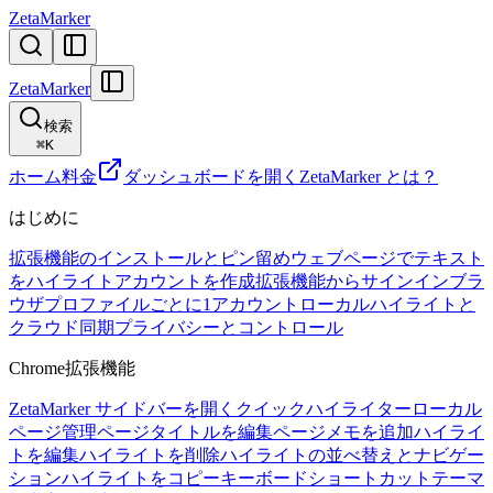
ZetaMarker
ZetaMarker
検索
⌘
K
ホーム
料金
ダッシュボードを開く
ZetaMarker とは？
はじめに
拡張機能のインストールとピン留め
ウェブページでテキスト
をハイライト
アカウントを作成
拡張機能からサインイン
ブラ
ウザプロファイルごとに1アカウント
ローカルハイライトと
クラウド同期
プライバシーとコントロール
Chrome拡張機能
ZetaMarker サイドバーを開く
クイックハイライター
ローカル
ページ管理
ページタイトルを編集
ページメモを追加
ハイライ
トを編集
ハイライトを削除
ハイライトの並べ替えとナビゲー
ション
ハイライトをコピー
キーボードショートカット
テーマ