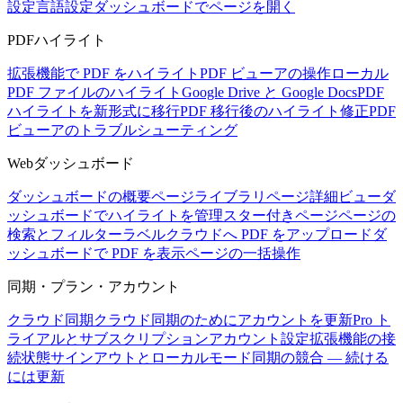
設定
言語設定
ダッシュボードでページを開く
PDFハイライト
拡張機能で PDF をハイライト
PDF ビューアの操作
ローカル
PDF ファイルのハイライト
Google Drive と Google Docs
PDF
ハイライトを新形式に移行
PDF 移行後のハイライト修正
PDF
ビューアのトラブルシューティング
Webダッシュボード
ダッシュボードの概要
ページライブラリ
ページ詳細ビュー
ダ
ッシュボードでハイライトを管理
スター付きページ
ページの
検索とフィルター
ラベル
クラウドへ PDF をアップロード
ダ
ッシュボードで PDF を表示
ページの一括操作
同期・プラン・アカウント
クラウド同期
クラウド同期のためにアカウントを更新
Pro ト
ライアルとサブスクリプション
アカウント設定
拡張機能の接
続状態
サインアウトとローカルモード
同期の競合 — 続ける
には更新