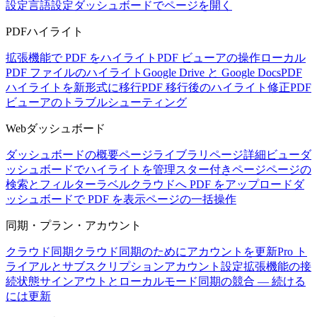
設定
言語設定
ダッシュボードでページを開く
PDFハイライト
拡張機能で PDF をハイライト
PDF ビューアの操作
ローカル
PDF ファイルのハイライト
Google Drive と Google Docs
PDF
ハイライトを新形式に移行
PDF 移行後のハイライト修正
PDF
ビューアのトラブルシューティング
Webダッシュボード
ダッシュボードの概要
ページライブラリ
ページ詳細ビュー
ダ
ッシュボードでハイライトを管理
スター付きページ
ページの
検索とフィルター
ラベル
クラウドへ PDF をアップロード
ダ
ッシュボードで PDF を表示
ページの一括操作
同期・プラン・アカウント
クラウド同期
クラウド同期のためにアカウントを更新
Pro ト
ライアルとサブスクリプション
アカウント設定
拡張機能の接
続状態
サインアウトとローカルモード
同期の競合 — 続ける
には更新