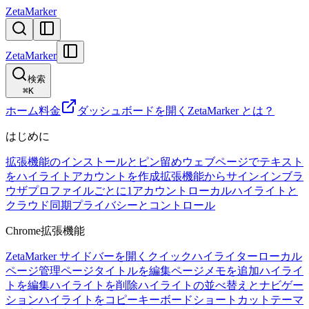
ZetaMarker
ZetaMarker
検索
⌘
K
ホーム
料金
ダッシュボードを開く
ZetaMarker とは？
はじめに
拡張機能のインストールとピン留め
ウェブページでテキスト
をハイライト
アカウントを作成
拡張機能からサインイン
ブラ
ウザプロファイルごとに1アカウント
ローカルハイライトと
クラウド同期
プライバシーとコントロール
Chrome拡張機能
ZetaMarker サイドバーを開く
クイックハイライター
ローカル
ページ管理
ページタイトルを編集
ページメモを追加
ハイライ
トを編集
ハイライトを削除
ハイライトの並べ替えとナビゲー
ション
ハイライトをコピー
キーボードショートカット
テーマ