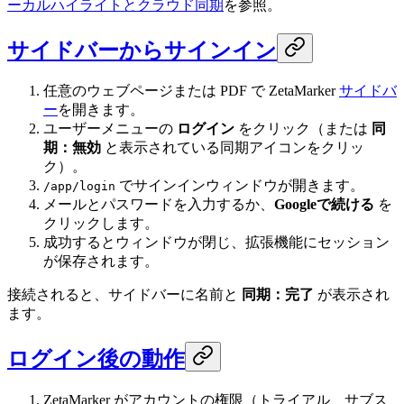
ーカルハイライトとクラウド同期
を参照。
サイドバーからサインイン
任意のウェブページまたは PDF で ZetaMarker
サイドバ
ー
を開きます。
ユーザーメニューの
ログイン
をクリック（または
同
期：無効
と表示されている同期アイコンをクリッ
ク）。
でサインインウィンドウが開きます。
/app/login
メールとパスワードを入力するか、
Googleで続ける
を
クリックします。
成功するとウィンドウが閉じ、拡張機能にセッション
が保存されます。
接続されると、サイドバーに名前と
同期：完了
が表示され
ます。
ログイン後の動作
ZetaMarker がアカウントの権限（トライアル、サブス