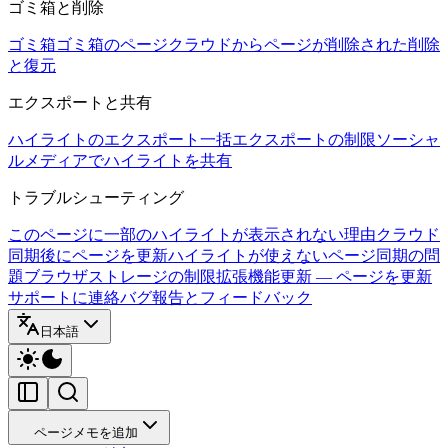
ゴミ箱と削除
ゴミ箱
ゴミ箱のページ
クラウドからページが削除された
削除
と復元
エクスポートと共有
ハイライトのエクスポート
一括エクスポートの制限
ソーシャ
ルメディアでハイライトを共有
トラブルシューティング
このページに一部のハイライトが表示されない理由
クラウド
同期後にページを更新
ハイライトが使えないページ
同期の問
題
ブラウザストレージの制限
拡張機能更新 — ページを更新
サポートに連絡
バグ報告とフィードバック
日本語
ページメモを追加