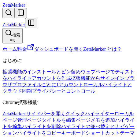
ZetaMarker
ZetaMarker
検索
⌘
K
ホーム
料金
ダッシュボードを開く
ZetaMarker とは？
はじめに
拡張機能のインストールとピン留め
ウェブページでテキスト
をハイライト
アカウントを作成
拡張機能からサインイン
ブラ
ウザプロファイルごとに1アカウント
ローカルハイライトと
クラウド同期
プライバシーとコントロール
Chrome拡張機能
ZetaMarker サイドバーを開く
クイックハイライター
ローカル
ページ管理
ページタイトルを編集
ページメモを追加
ハイライ
トを編集
ハイライトを削除
ハイライトの並べ替えとナビゲー
ション
ハイライトをコピー
キーボードショートカット
テーマ