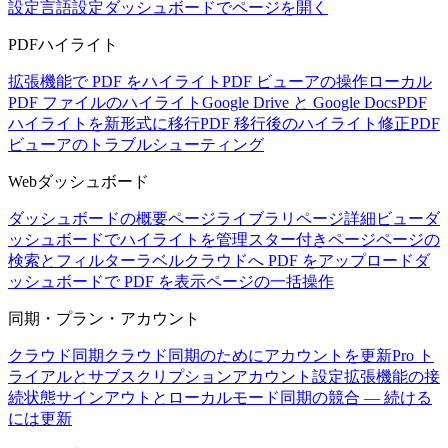
設定
言語設定
ダッシュボードでページを開く
PDFハイライト
拡張機能で PDF をハイライト
PDF ビューアの操作
ローカル
PDF ファイルのハイライト
Google Drive と Google Docs
PDF
ハイライトを新形式に移行
PDF 移行後のハイライト修正
PDF
ビューアのトラブルシューティング
Webダッシュボード
ダッシュボードの概要
ページライブラリ
ページ詳細ビュー
ダ
ッシュボードでハイライトを管理
スター付きページ
ページの
検索とフィルター
ラベル
クラウドへ PDF をアップロード
ダ
ッシュボードで PDF を表示
ページの一括操作
同期・プラン・アカウント
クラウド同期
クラウド同期のためにアカウントを更新
Pro ト
ライアルとサブスクリプション
アカウント設定
拡張機能の接
続状態
サインアウトとローカルモード
同期の競合 — 続ける
には更新