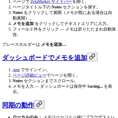
ページで
ZetaMarker サイドバー
を開く。
ページタイトル下の
Notes
セクションを探す。
Notes
をクリックして展開（メモが既にある場合は自
動展開）。
メモを追加
をクリックしてテキストエリアに入力。
フィールド外をクリック — メモは折りたたまれ自動保
存。
プレースホルダーは
メモを追加…
ダッシュボードでメモを追加
/app
でサインイン。
ページ詳細ビュー
でページを開く。
Notes
セクションまでスクロール。
メモを入力 — ダッシュボードは保存中
Saving...
を表
示。
同期の動作
ローカルのみ：
メモはページと一緒にブラウザストレ