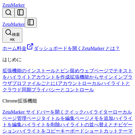
ZetaMarker
ZetaMarker
検索
⌘
K
ホーム
料金
ダッシュボードを開く
ZetaMarker とは？
はじめに
拡張機能のインストールとピン留め
ウェブページでテキスト
をハイライト
アカウントを作成
拡張機能からサインイン
ブラ
ウザプロファイルごとに1アカウント
ローカルハイライトと
クラウド同期
プライバシーとコントロール
Chrome拡張機能
ZetaMarker サイドバーを開く
クイックハイライター
ローカル
ページ管理
ページタイトルを編集
ページメモを追加
ハイライ
トを編集
ハイライトを削除
ハイライトの並べ替えとナビゲー
ション
ハイライトをコピー
キーボードショートカット
テーマ