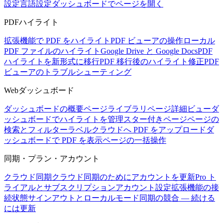
設定
言語設定
ダッシュボードでページを開く
PDFハイライト
拡張機能で PDF をハイライト
PDF ビューアの操作
ローカル
PDF ファイルのハイライト
Google Drive と Google Docs
PDF
ハイライトを新形式に移行
PDF 移行後のハイライト修正
PDF
ビューアのトラブルシューティング
Webダッシュボード
ダッシュボードの概要
ページライブラリ
ページ詳細ビュー
ダ
ッシュボードでハイライトを管理
スター付きページ
ページの
検索とフィルター
ラベル
クラウドへ PDF をアップロード
ダ
ッシュボードで PDF を表示
ページの一括操作
同期・プラン・アカウント
クラウド同期
クラウド同期のためにアカウントを更新
Pro ト
ライアルとサブスクリプション
アカウント設定
拡張機能の接
続状態
サインアウトとローカルモード
同期の競合 — 続ける
には更新