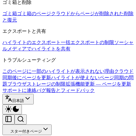
ゴミ箱と削除
ゴミ箱
ゴミ箱のページ
クラウドからページが削除された
削除
と復元
エクスポートと共有
ハイライトのエクスポート
一括エクスポートの制限
ソーシャ
ルメディアでハイライトを共有
トラブルシューティング
このページに一部のハイライトが表示されない理由
クラウド
同期後にページを更新
ハイライトが使えないページ
同期の問
題
ブラウザストレージの制限
拡張機能更新 — ページを更新
サポートに連絡
バグ報告とフィードバック
日本語
スター付きページ