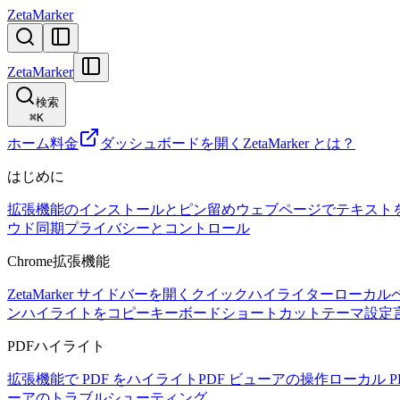
ZetaMarker
ZetaMarker
検索
⌘
K
ホーム
料金
ダッシュボードを開く
ZetaMarker とは？
はじめに
拡張機能のインストールとピン留め
ウェブページでテキスト
ウド同期
プライバシーとコントロール
Chrome拡張機能
ZetaMarker サイドバーを開く
クイックハイライター
ローカル
ン
ハイライトをコピー
キーボードショートカット
テーマ設定
PDFハイライト
拡張機能で PDF をハイライト
PDF ビューアの操作
ローカル 
ーアのトラブルシューティング