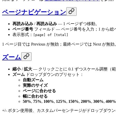
ページナビゲーション
再読み込み
/
再読み込み
— 1 ページずつ移動。
ページ番号
フィールド — ページ番号を入力；1 から
表示形式：
[page] of [total]
1 ページ目では Previous が無効；最終ページでは Next が無効
ズーム
縮小
/
拡大
— クリックごとに 0.1 ずつスケール調整（
ズーム
ドロップダウンのプリセット：
自動ズーム
実際のサイズ
ページに合わせる
幅に合わせる
50%
,
75%
,
100%
,
125%
,
150%
,
200%
,
300%
,
400%
+/- ボタン使用後、カスタムパーセンテージがドロップダウ