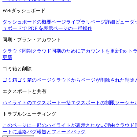
Webダッシュボード
ダッシュボードの概要
ページライブラリ
ページ詳細ビュー
ダ
ュボードで PDF を表示
ページの一括操作
同期・プラン・アカウント
クラウド同期
クラウド同期のためにアカウントを更新
Pro 
更新
ゴミ箱と削除
ゴミ箱
ゴミ箱のページ
クラウドからページが削除された
削除
エクスポートと共有
ハイライトのエクスポート
一括エクスポートの制限
ソーシャ
トラブルシューティング
このページに一部のハイライトが表示されない理由
クラウド
ートに連絡
バグ報告とフィードバック