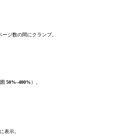
総ページ数の間にクランプ。
。
範囲
50%–400%
）。
ンに表示。