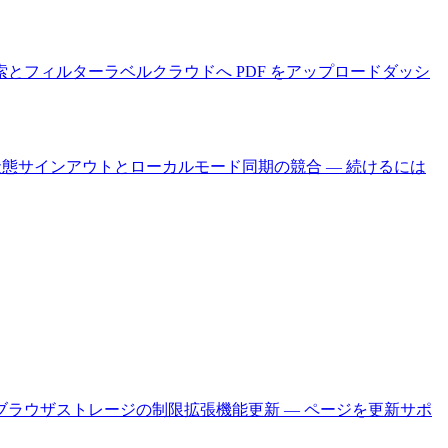
索とフィルター
ラベル
クラウドへ PDF をアップロード
ダッシ
状態
サインアウトとローカルモード
同期の競合 — 続けるには
ブラウザストレージの制限
拡張機能更新 — ページを更新
サポ