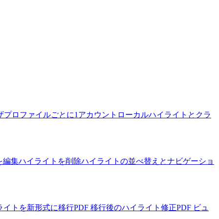
ザプロファイルごとに1アカウント
ローカルハイライトとクラ
を編集
ハイライトを削除
ハイライトの並べ替えとナビゲーショ
イライトを新形式に移行
PDF 移行後のハイライト修正
PDF ビュ