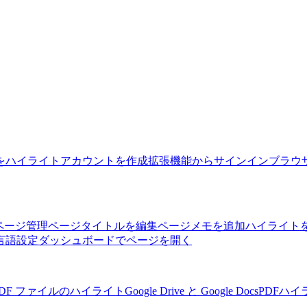
をハイライト
アカウントを作成
拡張機能からサインイン
ブラウ
ページ管理
ページタイトルを編集
ページメモを追加
ハイライト
言語設定
ダッシュボードでページを開く
PDF ファイルのハイライト
Google Drive と Google Docs
PDFハ