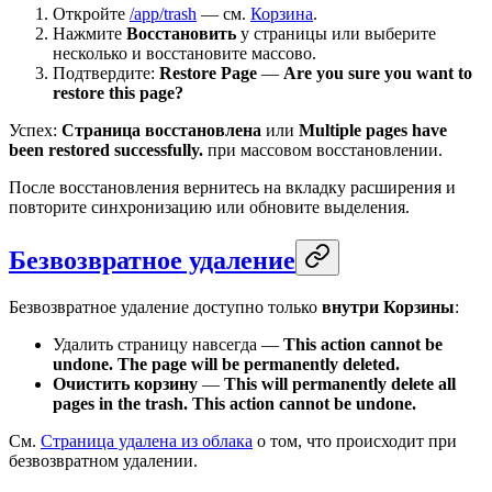
Откройте
/app/trash
— см.
Корзина
.
Нажмите
Восстановить
у страницы или выберите
несколько и восстановите массово.
Подтвердите:
Restore Page
—
Are you sure you want to
restore this page?
Успех:
Страница восстановлена
или
Multiple pages have
been restored successfully.
при массовом восстановлении.
После восстановления вернитесь на вкладку расширения и
повторите синхронизацию или обновите выделения.
Безвозвратное удаление
Безвозвратное удаление доступно только
внутри Корзины
:
Удалить страницу навсегда —
This action cannot be
undone. The page will be permanently deleted.
Очистить корзину
—
This will permanently delete all
pages in the trash. This action cannot be undone.
См.
Страница удалена из облака
о том, что происходит при
безвозвратном удалении.