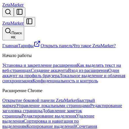
ZetaMarker
ZetaMarker
Поиск
⌘
K
Главная
Тарифы
Открыть панель
Что такое ZetaMarker?
Начало работы
Установка и закрепление расширения
Как выделять текст на
веб-страницах
Создание аккаунта
Вход из расширения
Один
аккаунт на профиль браузера
Локальное выделение и облачная
синхронизация
Конфиденциальность и контроль
Расширение Chrome
Открытие боковой панели ZetaMarker
Быстрый
маркер
Управление локальными страницами
Редактирование
заголовка страницы
Добавление заметок
страницы
Редактирование выделения
Удаление
выделения
Сортировка и навигация по
выделениям
Копирование выделений
Сочетания