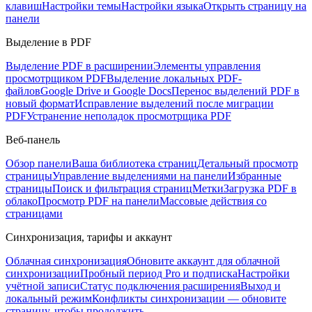
клавиш
Настройки темы
Настройки языка
Открыть страницу на
панели
Выделение в PDF
Выделение PDF в расширении
Элементы управления
просмотрщиком PDF
Выделение локальных PDF-
файлов
Google Drive и Google Docs
Перенос выделений PDF в
новый формат
Исправление выделений после миграции
PDF
Устранение неполадок просмотрщика PDF
Веб-панель
Обзор панели
Ваша библиотека страниц
Детальный просмотр
страницы
Управление выделениями на панели
Избранные
страницы
Поиск и фильтрация страниц
Метки
Загрузка PDF в
облако
Просмотр PDF на панели
Массовые действия со
страницами
Синхронизация, тарифы и аккаунт
Облачная синхронизация
Обновите аккаунт для облачной
синхронизации
Пробный период Pro и подписка
Настройки
учётной записи
Статус подключения расширения
Выход и
локальный режим
Конфликты синхронизации — обновите
страницу, чтобы продолжить