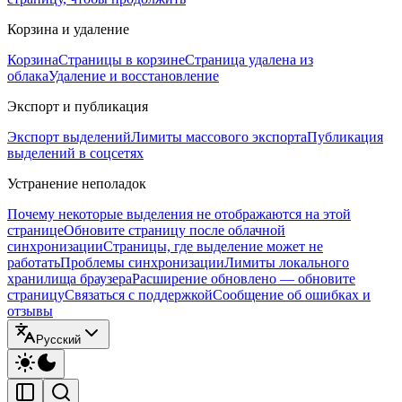
Корзина и удаление
Корзина
Страницы в корзине
Страница удалена из
облака
Удаление и восстановление
Экспорт и публикация
Экспорт выделений
Лимиты массового экспорта
Публикация
выделений в соцсетях
Устранение неполадок
Почему некоторые выделения не отображаются на этой
странице
Обновите страницу после облачной
синхронизации
Страницы, где выделение может не
работать
Проблемы синхронизации
Лимиты локального
хранилища браузера
Расширение обновлено — обновите
страницу
Связаться с поддержкой
Сообщение об ошибках и
отзывы
Русский