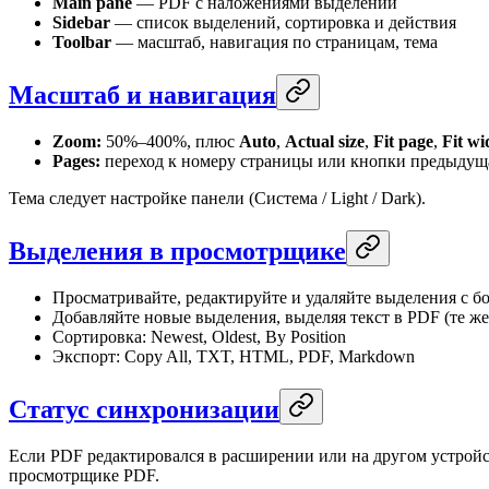
Main pane
— PDF с наложениями выделений
Sidebar
— список выделений, сортировка и действия
Toolbar
— масштаб, навигация по страницам, тема
Масштаб и навигация
Zoom:
50%–400%, плюс
Auto
,
Actual size
,
Fit page
,
Fit wi
Pages:
переход к номеру страницы или кнопки предыдущ
Тема следует настройке панели (Система / Light / Dark).
Выделения в просмотрщике
Просматривайте, редактируйте и удаляйте выделения с б
Добавляйте новые выделения, выделяя текст в PDF (те же
Сортировка: Newest, Oldest, By Position
Экспорт: Copy All, TXT, HTML, PDF, Markdown
Статус синхронизации
Если PDF редактировался в расширении или на другом устрой
просмотрщике PDF.