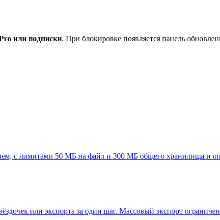
Pro или подписки
. При блокировке появляется панель обновле
ием, с лимитами 50 МБ на файл и 300 МБ общего хранилища и о
вёздочек или экспорта за один шаг. Массовый экспорт ограничен 