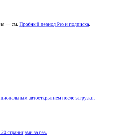
ния — см.
Пробный период Pro и подписка
.
пциональным автооткрытием после загрузки.
20 страницами за раз.