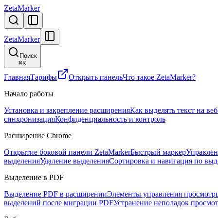
ZetaMarker
ZetaMarker
Поиск
⌘
K
Главная
Тарифы
Открыть панель
Что такое ZetaMarker?
Начало работы
Установка и закрепление расширения
Как выделять текст на ве
синхронизация
Конфиденциальность и контроль
Расширение Chrome
Открытие боковой панели ZetaMarker
Быстрый маркер
Управлен
выделения
Удаление выделения
Сортировка и навигация по вы
Выделение в PDF
Выделение PDF в расширении
Элементы управления просмот
выделений после миграции PDF
Устранение неполадок просмо