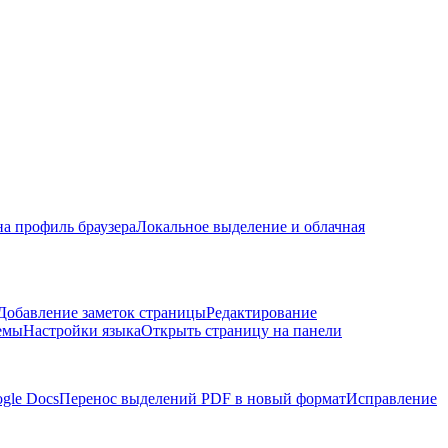
на профиль браузера
Локальное выделение и облачная
Добавление заметок страницы
Редактирование
емы
Настройки языка
Открыть страницу на панели
ogle Docs
Перенос выделений PDF в новый формат
Исправление