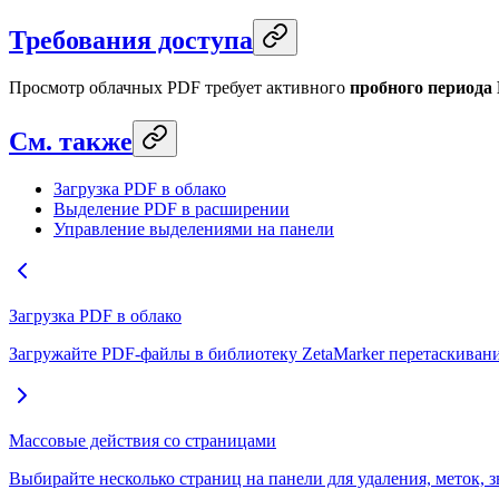
Требования доступа
Просмотр облачных PDF требует активного
пробного периода 
См. также
Загрузка PDF в облако
Выделение PDF в расширении
Управление выделениями на панели
Загрузка PDF в облако
Загружайте PDF-файлы в библиотеку ZetaMarker перетаскиван
Массовые действия со страницами
Выбирайте несколько страниц на панели для удаления, меток, з