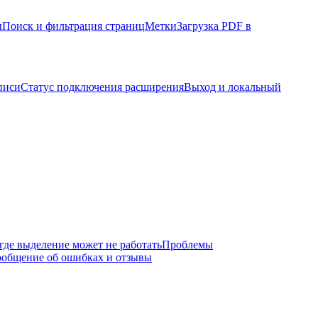
ы
Поиск и фильтрация страниц
Метки
Загрузка PDF в
писи
Статус подключения расширения
Выход и локальный
где выделение может не работать
Проблемы
общение об ошибках и отзывы