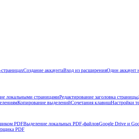
б-страницах
Создание аккаунта
Вход из расширения
Один аккаунт 
ие локальными страницами
Редактирование заголовка страницы
делениям
Копирование выделений
Сочетания клавиш
Настройки т
рщиком PDF
Выделение локальных PDF-файлов
Google Drive и Go
трщика PDF