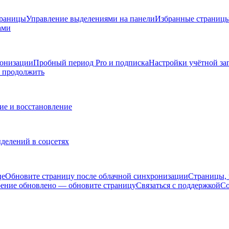
траницы
Управление выделениями на панели
Избранные страниц
ами
ронизации
Пробный период Pro и подписка
Настройки учётной за
ы продолжить
ие и восстановление
делений в соцсетях
це
Обновите страницу после облачной синхронизации
Страницы, 
ение обновлено — обновите страницу
Связаться с поддержкой
Со