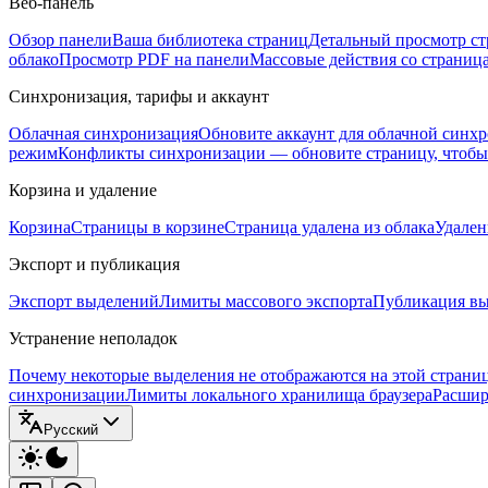
Веб-панель
Обзор панели
Ваша библиотека страниц
Детальный просмотр с
облако
Просмотр PDF на панели
Массовые действия со страниц
Синхронизация, тарифы и аккаунт
Облачная синхронизация
Обновите аккаунт для облачной синх
режим
Конфликты синхронизации — обновите страницу, чтоб
Корзина и удаление
Корзина
Страницы в корзине
Страница удалена из облака
Удален
Экспорт и публикация
Экспорт выделений
Лимиты массового экспорта
Публикация вы
Устранение неполадок
Почему некоторые выделения не отображаются на этой страни
синхронизации
Лимиты локального хранилища браузера
Расшир
Русский