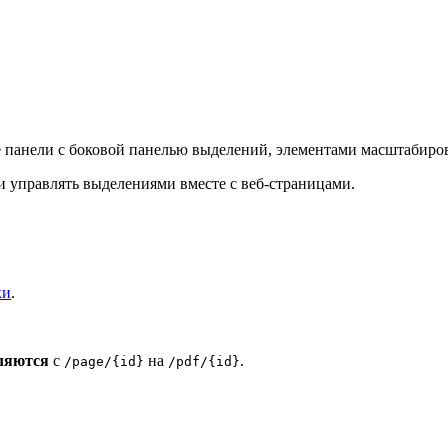
панели с боковой панелью выделений, элементами масштабиров
 управлять выделениями вместе с веб-страницами.
ки
.
ляются
с
на
.
/page/{id}
/pdf/{id}