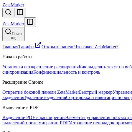
ZetaMarker
ZetaMarker
Поиск
⌘
K
Главная
Тарифы
Открыть панель
Что такое ZetaMarker?
Начало работы
Установка и закрепление расширения
Как выделять текст на ве
синхронизация
Конфиденциальность и контроль
Расширение Chrome
Открытие боковой панели ZetaMarker
Быстрый маркер
Управлен
выделения
Удаление выделения
Сортировка и навигация по вы
Выделение в PDF
Выделение PDF в расширении
Элементы управления просмот
выделений после миграции PDF
Устранение неполадок просмо