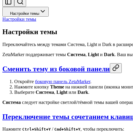
Настройки темы
Настройки темы
Настройки темы
Переключайтесь между темами Система, Light и Dark в расшир
ZetaMarker поддерживает темы
Система
,
Light
и
Dark
. Ваш вы
Сменить тему из боковой панели
Откройте
боковую панель ZetaMarker
.
Нажмите кнопку
Theme
на нижней панели (иконка монит
Выберите
Система
,
Light
или
Dark
.
Система
следует настройке светлой/тёмной темы вашей опера
Переключение темы сочетанием клави
Нажмите
/
, чтобы переключить:
Ctrl+Shift+Y
Cmd+Shift+Y