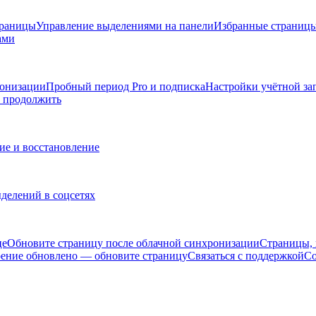
траницы
Управление выделениями на панели
Избранные страниц
ами
ронизации
Пробный период Pro и подписка
Настройки учётной за
ы продолжить
ие и восстановление
делений в соцсетях
це
Обновите страницу после облачной синхронизации
Страницы, 
ение обновлено — обновите страницу
Связаться с поддержкой
Со