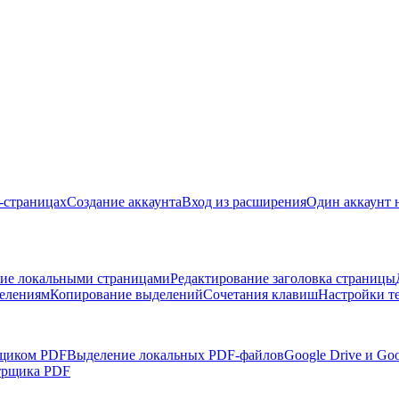
б-страницах
Создание аккаунта
Вход из расширения
Один аккаунт 
ие локальными страницами
Редактирование заголовка страницы
делениям
Копирование выделений
Сочетания клавиш
Настройки т
рщиком PDF
Выделение локальных PDF-файлов
Google Drive и Go
трщика PDF