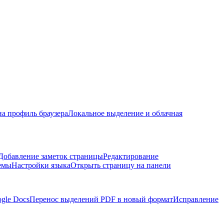
на профиль браузера
Локальное выделение и облачная
Добавление заметок страницы
Редактирование
емы
Настройки языка
Открыть страницу на панели
ogle Docs
Перенос выделений PDF в новый формат
Исправление