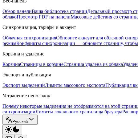
Веб-панель
Обзор панели
Ваша библиотека страниц
Детальный просмотр с
облако
Просмотр PDF на панели
Массовые действия со страниц
Синхронизация, тарифы и аккаунт
Облачная синхронизация
Обновите аккаунт для облачной синх
режим
Конфликты синхронизации — обновите страницу, чтоб
Корзина и удаление
Корзина
Страницы в корзине
Страница удалена из облака
Удален
Экспорт и публикация
Экспорт выделений
Лимиты массового экспорта
Публикация вы
Устранение неполадок
Почему некоторые выделения не отображаются на этой страни
синхронизации
Лимиты локального хранилища браузера
Расшир
Русский