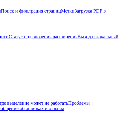
ы
Поиск и фильтрация страниц
Метки
Загрузка PDF в
писи
Статус подключения расширения
Выход и локальный
где выделение может не работать
Проблемы
общение об ошибках и отзывы