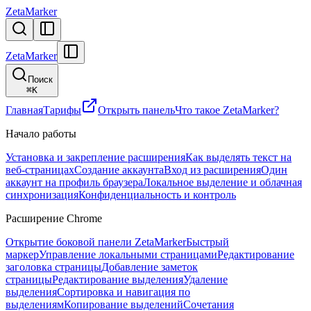
ZetaMarker
ZetaMarker
Поиск
⌘
K
Главная
Тарифы
Открыть панель
Что такое ZetaMarker?
Начало работы
Установка и закрепление расширения
Как выделять текст на
веб-страницах
Создание аккаунта
Вход из расширения
Один
аккаунт на профиль браузера
Локальное выделение и облачная
синхронизация
Конфиденциальность и контроль
Расширение Chrome
Открытие боковой панели ZetaMarker
Быстрый
маркер
Управление локальными страницами
Редактирование
заголовка страницы
Добавление заметок
страницы
Редактирование выделения
Удаление
выделения
Сортировка и навигация по
выделениям
Копирование выделений
Сочетания