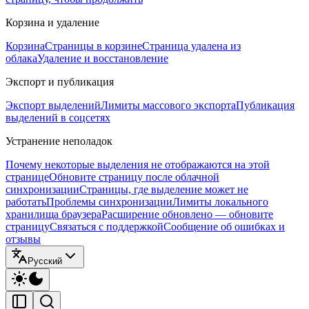
Корзина и удаление
Корзина
Страницы в корзине
Страница удалена из
облака
Удаление и восстановление
Экспорт и публикация
Экспорт выделений
Лимиты массового экспорта
Публикация
выделений в соцсетях
Устранение неполадок
Почему некоторые выделения не отображаются на этой
странице
Обновите страницу после облачной
синхронизации
Страницы, где выделение может не
работать
Проблемы синхронизации
Лимиты локального
хранилища браузера
Расширение обновлено — обновите
страницу
Связаться с поддержкой
Сообщение об ошибках и
отзывы
Русский