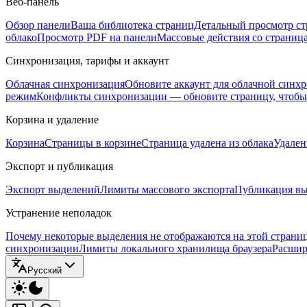
Веб-панель
Обзор панели
Ваша библиотека страниц
Детальный просмотр с
облако
Просмотр PDF на панели
Массовые действия со страниц
Синхронизация, тарифы и аккаунт
Облачная синхронизация
Обновите аккаунт для облачной синх
режим
Конфликты синхронизации — обновите страницу, чтоб
Корзина и удаление
Корзина
Страницы в корзине
Страница удалена из облака
Удален
Экспорт и публикация
Экспорт выделений
Лимиты массового экспорта
Публикация вы
Устранение неполадок
Почему некоторые выделения не отображаются на этой страни
синхронизации
Лимиты локального хранилища браузера
Расшир
Русский