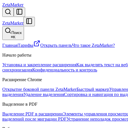
ZetaMarker
ZetaMarker
Поиск
⌘
K
Главная
Тарифы
Открыть панель
Что такое ZetaMarker?
Начало работы
Установка и закрепление расширения
Как выделять текст на ве
синхронизация
Конфиденциальность и контроль
Расширение Chrome
Открытие боковой панели ZetaMarker
Быстрый маркер
Управлен
выделения
Удаление выделения
Сортировка и навигация по вы
Выделение в PDF
Выделение PDF в расширении
Элементы управления просмот
выделений после миграции PDF
Устранение неполадок просмо