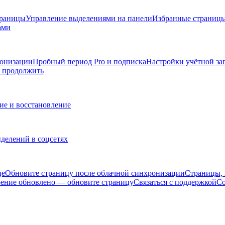
траницы
Управление выделениями на панели
Избранные страниц
ами
ронизации
Пробный период Pro и подписка
Настройки учётной за
ы продолжить
ие и восстановление
делений в соцсетях
це
Обновите страницу после облачной синхронизации
Страницы, 
ение обновлено — обновите страницу
Связаться с поддержкой
Со