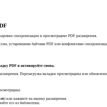
PDF
локировки синхронизации в просмотрщике PDF расширения.
ссии, устаревшими байтами PDF или конфликтами синхронизаци
адку PDF и активируйте снова.
асширения. Перезагрузка вкладки просмотрщика или обновление
росмотрщика.
) или нажмите на иконку расширения.
t+K
ройте его из библиотеки.