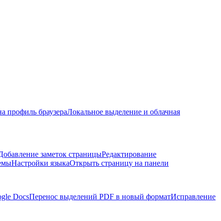
на профиль браузера
Локальное выделение и облачная
Добавление заметок страницы
Редактирование
емы
Настройки языка
Открыть страницу на панели
ogle Docs
Перенос выделений PDF в новый формат
Исправление