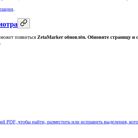
изации
.
мотра
, может появиться
ZetaMarker обновлён. Обновите страницу и
.
й PDF, чтобы найти, разместить или исправить выделения, кото