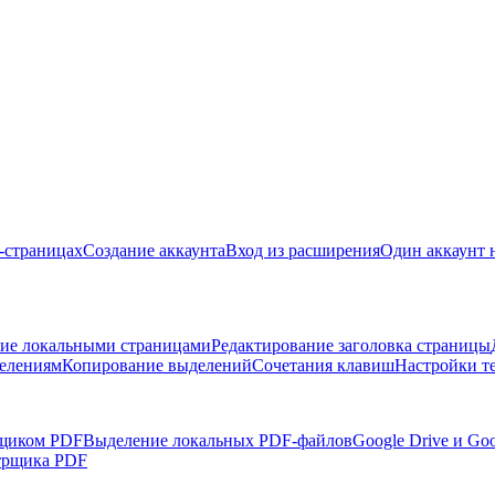
б-страницах
Создание аккаунта
Вход из расширения
Один аккаунт 
ие локальными страницами
Редактирование заголовка страницы
делениям
Копирование выделений
Сочетания клавиш
Настройки т
рщиком PDF
Выделение локальных PDF-файлов
Google Drive и Go
трщика PDF