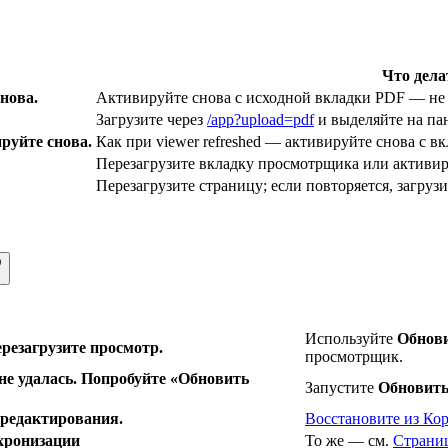
Что дела
нова.
Активируйте снова с исходной вкладки PDF — не
Загрузите через
/app?upload=pdf
и выделяйте на па
руйте снова.
Как при viewer refreshed — активируйте снова с в
Перезагрузите вкладку просмотрщика или активир
Перезагрузите страницу; если повторяется, загрузи
Используйте
Обнов
резагрузите просмотр.
просмотрщик.
не удалась. Попробуйте «Обновить
Запустите
Обновить
 редактирования.
Восстановите из Ко
хронизации
То же — см.
Страни