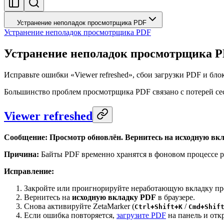
Устранение неполадок просмотрщика PDF
Устранение неполадок просмотрщика PDF
Устранение неполадок просмотрщика 
Исправьте ошибки «Viewer refreshed», сбои загрузки PDF и б
Большинство проблем просмотрщика PDF связано с потерей се
Viewer refreshed
Сообщение:
Просмотр обновлён. Вернитесь на исходную вкл
Причина:
Байты PDF временно хранятся в фоновом процессе р
Исправление:
Закройте или проигнорируйте неработающую вкладку п
Вернитесь на
исходную вкладку PDF
в браузере.
Снова активируйте ZetaMarker (
/
Ctrl+Shift+K
Cmd+Shif
Если ошибка повторяется,
загрузите PDF
на панель и отк