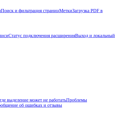
ы
Поиск и фильтрация страниц
Метки
Загрузка PDF в
писи
Статус подключения расширения
Выход и локальный
где выделение может не работать
Проблемы
общение об ошибках и отзывы