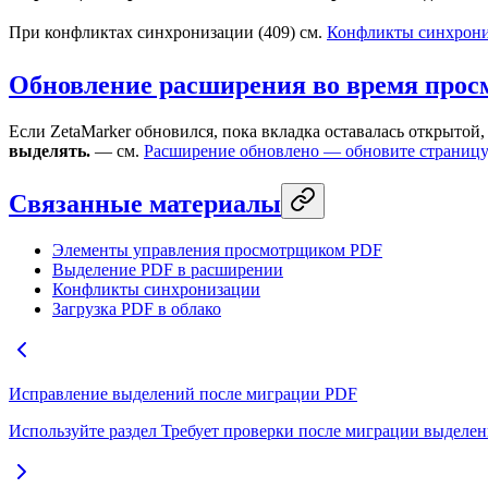
При конфликтах синхронизации (409) см.
Конфликты синхрон
Обновление расширения во время прос
Если ZetaMarker обновился, пока вкладка оставалась открытой
выделять.
— см.
Расширение обновлено — обновите страницу
Связанные материалы
Элементы управления просмотрщиком PDF
Выделение PDF в расширении
Конфликты синхронизации
Загрузка PDF в облако
Исправление выделений после миграции PDF
Используйте раздел Требует проверки после миграции выделени