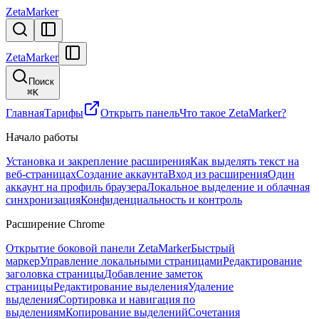
ZetaMarker
ZetaMarker
Поиск
⌘
K
Главная
Тарифы
Открыть панель
Что такое ZetaMarker?
Начало работы
Установка и закрепление расширения
Как выделять текст на
веб-страницах
Создание аккаунта
Вход из расширения
Один
аккаунт на профиль браузера
Локальное выделение и облачная
синхронизация
Конфиденциальность и контроль
Расширение Chrome
Открытие боковой панели ZetaMarker
Быстрый
маркер
Управление локальными страницами
Редактирование
заголовка страницы
Добавление заметок
страницы
Редактирование выделения
Удаление
выделения
Сортировка и навигация по
выделениям
Копирование выделений
Сочетания