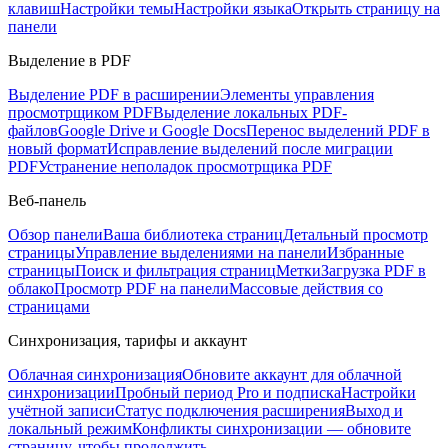
клавиш
Настройки темы
Настройки языка
Открыть страницу на
панели
Выделение в PDF
Выделение PDF в расширении
Элементы управления
просмотрщиком PDF
Выделение локальных PDF-
файлов
Google Drive и Google Docs
Перенос выделений PDF в
новый формат
Исправление выделений после миграции
PDF
Устранение неполадок просмотрщика PDF
Веб-панель
Обзор панели
Ваша библиотека страниц
Детальный просмотр
страницы
Управление выделениями на панели
Избранные
страницы
Поиск и фильтрация страниц
Метки
Загрузка PDF в
облако
Просмотр PDF на панели
Массовые действия со
страницами
Синхронизация, тарифы и аккаунт
Облачная синхронизация
Обновите аккаунт для облачной
синхронизации
Пробный период Pro и подписка
Настройки
учётной записи
Статус подключения расширения
Выход и
локальный режим
Конфликты синхронизации — обновите
страницу, чтобы продолжить