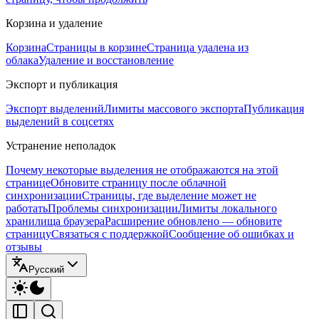
Корзина и удаление
Корзина
Страницы в корзине
Страница удалена из
облака
Удаление и восстановление
Экспорт и публикация
Экспорт выделений
Лимиты массового экспорта
Публикация
выделений в соцсетях
Устранение неполадок
Почему некоторые выделения не отображаются на этой
странице
Обновите страницу после облачной
синхронизации
Страницы, где выделение может не
работать
Проблемы синхронизации
Лимиты локального
хранилища браузера
Расширение обновлено — обновите
страницу
Связаться с поддержкой
Сообщение об ошибках и
отзывы
Русский