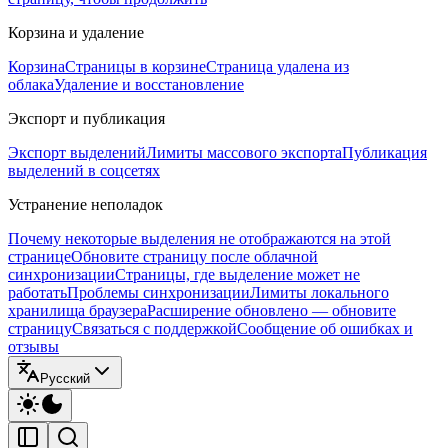
Корзина и удаление
Корзина
Страницы в корзине
Страница удалена из
облака
Удаление и восстановление
Экспорт и публикация
Экспорт выделений
Лимиты массового экспорта
Публикация
выделений в соцсетях
Устранение неполадок
Почему некоторые выделения не отображаются на этой
странице
Обновите страницу после облачной
синхронизации
Страницы, где выделение может не
работать
Проблемы синхронизации
Лимиты локального
хранилища браузера
Расширение обновлено — обновите
страницу
Связаться с поддержкой
Сообщение об ошибках и
отзывы
Русский