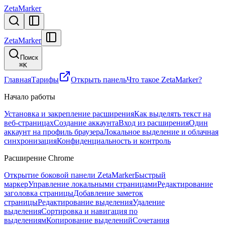
ZetaMarker
ZetaMarker
Поиск
⌘
K
Главная
Тарифы
Открыть панель
Что такое ZetaMarker?
Начало работы
Установка и закрепление расширения
Как выделять текст на
веб-страницах
Создание аккаунта
Вход из расширения
Один
аккаунт на профиль браузера
Локальное выделение и облачная
синхронизация
Конфиденциальность и контроль
Расширение Chrome
Открытие боковой панели ZetaMarker
Быстрый
маркер
Управление локальными страницами
Редактирование
заголовка страницы
Добавление заметок
страницы
Редактирование выделения
Удаление
выделения
Сортировка и навигация по
выделениям
Копирование выделений
Сочетания