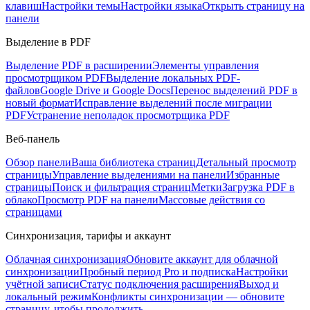
клавиш
Настройки темы
Настройки языка
Открыть страницу на
панели
Выделение в PDF
Выделение PDF в расширении
Элементы управления
просмотрщиком PDF
Выделение локальных PDF-
файлов
Google Drive и Google Docs
Перенос выделений PDF в
новый формат
Исправление выделений после миграции
PDF
Устранение неполадок просмотрщика PDF
Веб-панель
Обзор панели
Ваша библиотека страниц
Детальный просмотр
страницы
Управление выделениями на панели
Избранные
страницы
Поиск и фильтрация страниц
Метки
Загрузка PDF в
облако
Просмотр PDF на панели
Массовые действия со
страницами
Синхронизация, тарифы и аккаунт
Облачная синхронизация
Обновите аккаунт для облачной
синхронизации
Пробный период Pro и подписка
Настройки
учётной записи
Статус подключения расширения
Выход и
локальный режим
Конфликты синхронизации — обновите
страницу, чтобы продолжить