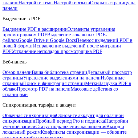
клавиш
Настройки темы
Настройки языка
Открыть страницу на
панели
Выделение в PDF
Выделение PDF в расширении
Элементы управления
просмотрщиком PDF
Выделение локальных PDF-
файлов
Google Drive и Google Docs
Перенос выделений PDF в
новый формат
Исправление выделений после миграции
PDF
Устранение неполадок просмотрщика PDF
Веб-панель
Обзор панели
Ваша библиотека страниц
Детальный просмотр
страницы
Управление выделениями на панели
Избранные
страницы
Поиск и фильтрация страниц
Метки
Загрузка PDF в
облако
Просмотр PDF на панели
Массовые действия со
страницами
Синхронизация, тарифы и аккаунт
Облачная синхронизация
Обновите аккаунт для облачной
синхронизации
Пробный период Pro и подписка
Настройки
учётной записи
Статус подключения расширения
Выход и
локальный режим
Конфликты синхронизации — обновите
страницу, чтобы продолжить