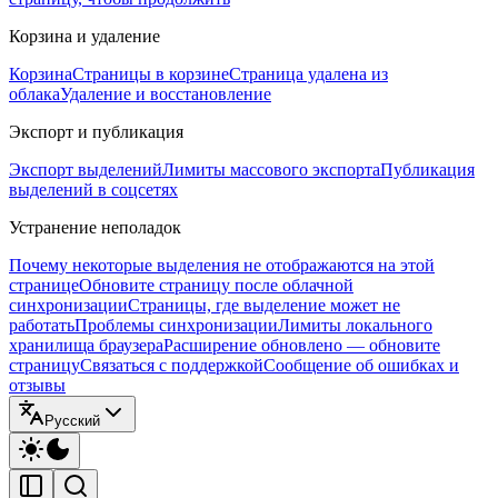
Корзина и удаление
Корзина
Страницы в корзине
Страница удалена из
облака
Удаление и восстановление
Экспорт и публикация
Экспорт выделений
Лимиты массового экспорта
Публикация
выделений в соцсетях
Устранение неполадок
Почему некоторые выделения не отображаются на этой
странице
Обновите страницу после облачной
синхронизации
Страницы, где выделение может не
работать
Проблемы синхронизации
Лимиты локального
хранилища браузера
Расширение обновлено — обновите
страницу
Связаться с поддержкой
Сообщение об ошибках и
отзывы
Русский