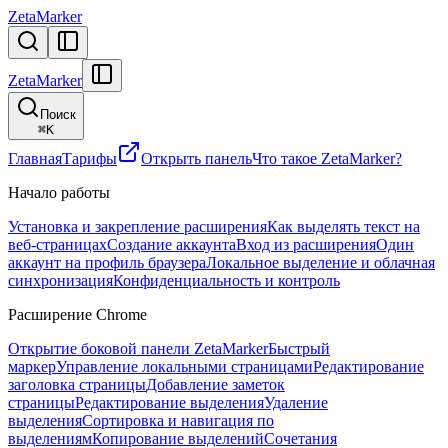
ZetaMarker
ZetaMarker
Поиск
⌘
K
Главная
Тарифы
Открыть панель
Что такое ZetaMarker?
Начало работы
Установка и закрепление расширения
Как выделять текст на
веб-страницах
Создание аккаунта
Вход из расширения
Один
аккаунт на профиль браузера
Локальное выделение и облачная
синхронизация
Конфиденциальность и контроль
Расширение Chrome
Открытие боковой панели ZetaMarker
Быстрый
маркер
Управление локальными страницами
Редактирование
заголовка страницы
Добавление заметок
страницы
Редактирование выделения
Удаление
выделения
Сортировка и навигация по
выделениям
Копирование выделений
Сочетания