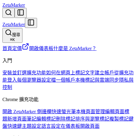
ZetaMarker
ZetaMarker
搜尋
⌘
K
首頁
定價
開啟儀表板
什麼是 ZetaMarker？
入門
安裝並釘選擴充功能
如何在網頁上標記文字
建立帳戶
從擴充功
能登入
每個瀏覽器設定檔一個帳戶
本機標記與雲端同步
隱私與
控制
Chrome 擴充功能
開啟 ZetaMarker 側邊欄
快速螢光筆
本機頁面管理
編輯頁面標
題
新增頁面筆記
編輯標記
刪除標記
排序與瀏覽標記
複製標記
鍵
盤快速鍵
主題設定
語言設定
在儀表板開啟頁面