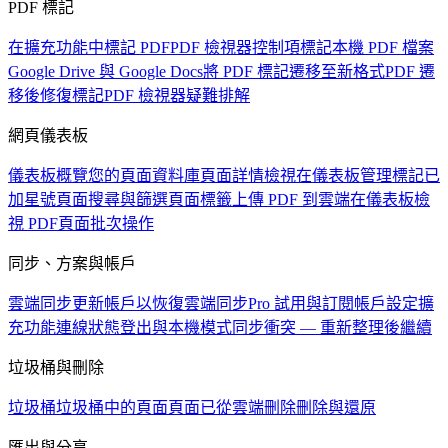
PDF 標記
在擴充功能中標記 PDF
PDF 檢視器控制項
標記本機 PDF 檔案
Google Drive 與 Google Docs
將 PDF 標記遷移至新格式
PDF 遷
移後修復標記
PDF 檢視器疑難排解
網頁儀表板
儀表板概覽
您的頁面資料庫
頁面詳情檢視
在儀表板管理標記
已
加星號頁面
搜尋與篩選頁面
標籤
上傳 PDF 到雲端
在儀表板檢
視 PDF
頁面批次操作
同步、方案與帳戶
雲端同步
更新帳戶以恢復雲端同步
Pro 試用與訂閱
帳戶設定
擴
充功能連線狀態
登出與本機模式
同步衝突 — 重新整理後繼續
垃圾桶與刪除
垃圾桶
垃圾桶中的頁面
頁面已從雲端刪除
刪除與還原
匯出與分享