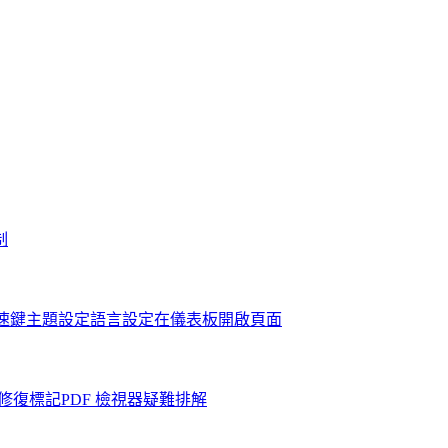
制
速鍵
主題設定
語言設定
在儀表板開啟頁面
後修復標記
PDF 檢視器疑難排解