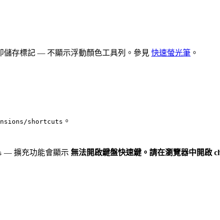
儲存標記 — 不顯示浮動顏色工具列。參見
快速螢光筆
。
。
nsions/shortcuts
— 擴充功能會顯示
無法開啟鍵盤快速鍵。請在瀏覽器中開啟 chrome://e
s