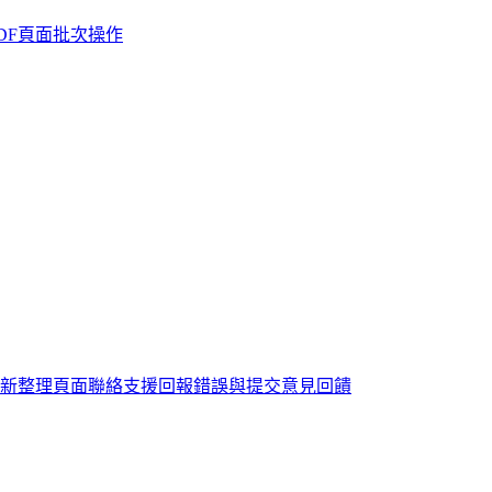
DF
頁面批次操作
重新整理頁面
聯絡支援
回報錯誤與提交意見回饋