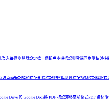
能登入
每個瀏覽器設定檔一個帳戶
本機標記與雲端同步
隱私與控
新增頁面筆記
編輯標記
刪除標記
排序與瀏覽標記
複製標記
鍵盤快
oogle Drive 與 Google Docs
將 PDF 標記遷移至新格式
PDF 遷移