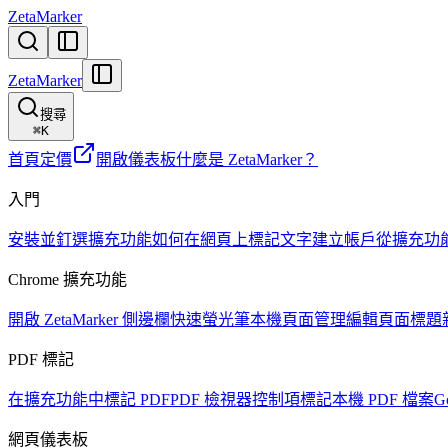
ZetaMarker
ZetaMarker
搜尋
⌘
K
首頁
定價
開啟儀表板
什麼是 ZetaMarker？
入門
安裝並釘選擴充功能
如何在網頁上標記文字
建立帳戶
從擴充功
Chrome 擴充功能
開啟 ZetaMarker 側邊欄
快速螢光筆
本機頁面管理
編輯頁面標題
PDF 標記
在擴充功能中標記 PDF
PDF 檢視器控制項
標記本機 PDF 檔案
G
網頁儀表板