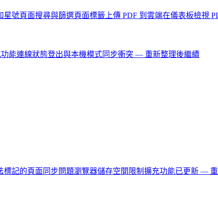
加星號頁面
搜尋與篩選頁面
標籤
上傳 PDF 到雲端
在儀表板檢視 P
充功能連線狀態
登出與本機模式
同步衝突 — 重新整理後繼續
法標記的頁面
同步問題
瀏覽器儲存空間限制
擴充功能已更新 — 