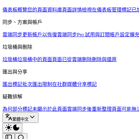
儀表板概覽
您的頁面資料庫
頁面詳情檢視
在儀表板管理標記
已
同步、方案與帳戶
雲端同步
更新帳戶以恢復雲端同步
Pro 試用與訂閱
帳戶設定
擴
垃圾桶與刪除
垃圾桶
垃圾桶中的頁面
頁面已從雲端刪除
刪除與還原
匯出與分享
匯出標記
批次匯出限制
在社群媒體分享標記
疑難排解
為何部分標記未顯示於此頁面
雲端同步後重新整理頁面
可能無
繁體中文