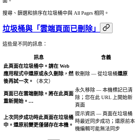
面。
搜尋、篩選和排序在垃圾桶中與 All Pages 相同。
垃圾桶與「雲端頁面已刪除」
這些是不同的訊息：
訊息
含義
此頁面在垃圾桶中。請在 Web
應用程式中還原或永久刪除，然
軟刪除 — 從垃圾桶
還原
後再試一次。
（本文）
永久移除 — 本機標記已清
頁面已在雲端刪除。將在此頁面
除；您在此 URL 上開始新
重新開始。…
頁面
提示資訊 — 頁面在垃圾桶
上次同步成功時此頁面在垃圾桶
時最近同步成功；還原前本
中。還原前變更僅儲存在本機。
機編輯可能無法同步