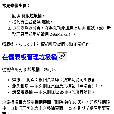
常見修復步驟：
點選
開啟垃圾桶
。
找到頁面並點選
還原
。
返回瀏覽器分頁，在擴充功能訊息上點選
重試
（或重新
整理頁面並重新啟用 ZetaMarker）。
還原後，該 URL 上的標記與雲端同步將正常運作。
在儀表板管理垃圾桶
從側邊欄開啟
垃圾桶
。您可以：
還原
— 將頁面移回資料庫；擴充功能同步恢復。
永久刪除
— 永久刪除頁面及其標記（無法復原）。
清空垃圾桶
— 永久刪除垃圾桶中的所有項目。
垃圾桶項目會顯示
到期時間
（刪除後約
30 天
）。超過該期限
後，自動清理可能會永久移除頁面 — 請在到期前還原重要頁