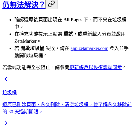
仍無法解決？
確認還原後頁面出現在
All Pages
下，而不只在垃圾桶
中。
在擴充功能提示上點選
重試
，或重新載入分頁並啟用
ZetaMarker。
若
開啟垃圾桶
失敗，請在
app.zetamarker.com
登入並手
動開啟垃圾桶。
若雲端功能完全被阻止，請參閱
更新帳戶以恢復雲端同步
。
垃圾桶
還原已刪除頁面、永久刪除、清空垃圾桶，並了解永久移除前
的 30 天過期期限。