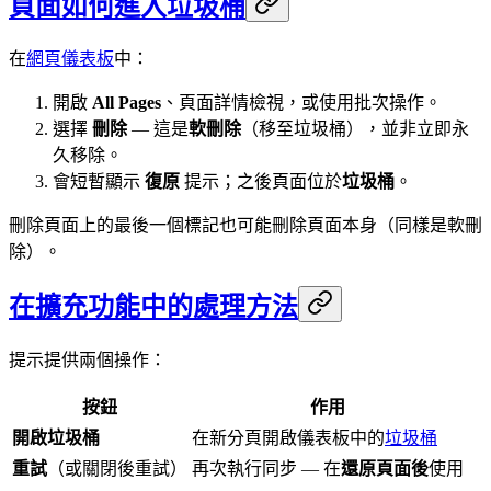
頁面如何進入垃圾桶
在
網頁儀表板
中：
開啟
All Pages
、頁面詳情檢視，或使用批次操作。
選擇
刪除
— 這是
軟刪除
（移至垃圾桶），並非立即永
久移除。
會短暫顯示
復原
提示；之後頁面位於
垃圾桶
。
刪除頁面上的最後一個標記也可能刪除頁面本身（同樣是軟刪
除）。
在擴充功能中的處理方法
提示提供兩個操作：
按鈕
作用
開啟垃圾桶
在新分頁開啟儀表板中的
垃圾桶
重試
（或關閉後重試）
再次執行同步 — 在
還原頁面後
使用