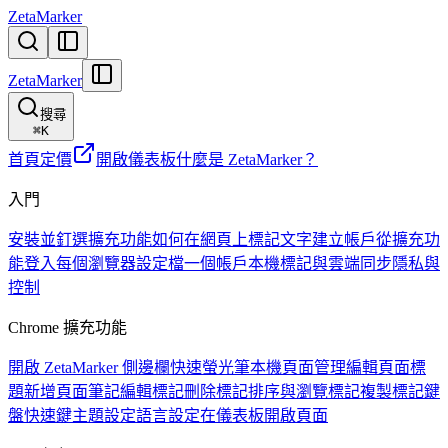
ZetaMarker
ZetaMarker
搜尋
⌘
K
首頁
定價
開啟儀表板
什麼是 ZetaMarker？
入門
安裝並釘選擴充功能
如何在網頁上標記文字
建立帳戶
從擴充功
能登入
每個瀏覽器設定檔一個帳戶
本機標記與雲端同步
隱私與
控制
Chrome 擴充功能
開啟 ZetaMarker 側邊欄
快速螢光筆
本機頁面管理
編輯頁面標
題
新增頁面筆記
編輯標記
刪除標記
排序與瀏覽標記
複製標記
鍵
盤快速鍵
主題設定
語言設定
在儀表板開啟頁面