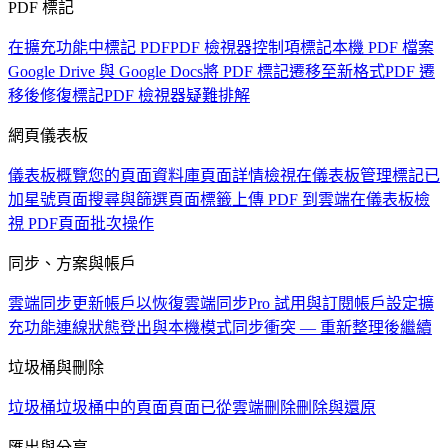
PDF 標記
在擴充功能中標記 PDF
PDF 檢視器控制項
標記本機 PDF 檔案
Google Drive 與 Google Docs
將 PDF 標記遷移至新格式
PDF 遷
移後修復標記
PDF 檢視器疑難排解
網頁儀表板
儀表板概覽
您的頁面資料庫
頁面詳情檢視
在儀表板管理標記
已
加星號頁面
搜尋與篩選頁面
標籤
上傳 PDF 到雲端
在儀表板檢
視 PDF
頁面批次操作
同步、方案與帳戶
雲端同步
更新帳戶以恢復雲端同步
Pro 試用與訂閱
帳戶設定
擴
充功能連線狀態
登出與本機模式
同步衝突 — 重新整理後繼續
垃圾桶與刪除
垃圾桶
垃圾桶中的頁面
頁面已從雲端刪除
刪除與還原
匯出與分享