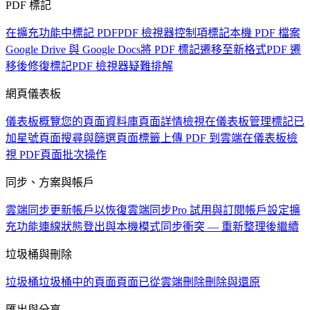
PDF 標記
在擴充功能中標記 PDF
PDF 檢視器控制項
標記本機 PDF 檔案
Google Drive 與 Google Docs
將 PDF 標記遷移至新格式
PDF 遷
移後修復標記
PDF 檢視器疑難排解
網頁儀表板
儀表板概覽
您的頁面資料庫
頁面詳情檢視
在儀表板管理標記
已
加星號頁面
搜尋與篩選頁面
標籤
上傳 PDF 到雲端
在儀表板檢
視 PDF
頁面批次操作
同步、方案與帳戶
雲端同步
更新帳戶以恢復雲端同步
Pro 試用與訂閱
帳戶設定
擴
充功能連線狀態
登出與本機模式
同步衝突 — 重新整理後繼續
垃圾桶與刪除
垃圾桶
垃圾桶中的頁面
頁面已從雲端刪除
刪除與還原
匯出與分享