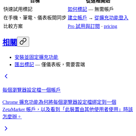
目標
從這裡開始
快速試用標記
如何標記
— 無需帳戶
在手機、筆電、儀表板間同步
建立帳戶
→
從擴充功能登入
比較方案
Pro 試用與訂閱
·
pricing
相關
安裝並固定擴充功能
匯出標記
— 僅儀表板，需要雲端
每個瀏覽器設定檔一個帳戶
Chrome 擴充功能為何將每個瀏覽器設定檔綁定到一個
ZetaMarker 帳戶，以及看到「此裝置由其他使用者使用」時該
怎麼辦。