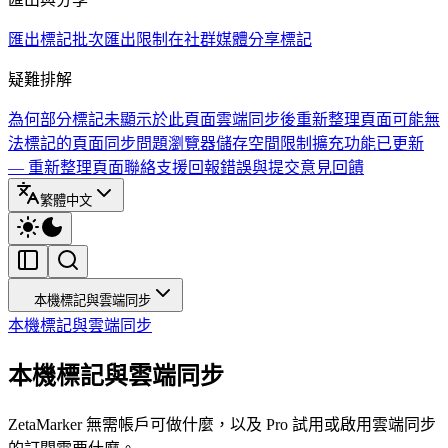
匯出標記
批次匯出限制
在社群媒體分享標記
疑難排解
為何部分標記未顯示於此頁面
雲端同步後重新整理頁面
可能無
法標記的頁面
同步問題
瀏覽器儲存空間限制
擴充功能已更新
— 重新整理頁面
聯絡支援
回報錯誤與提交意見回饋
繁體中文
本機標記與雲端同步
本機標記與雲端同步
本機標記與雲端同步
ZetaMarker 無需帳戶可做什麼，以及 Pro 試用或啟用雲端同步