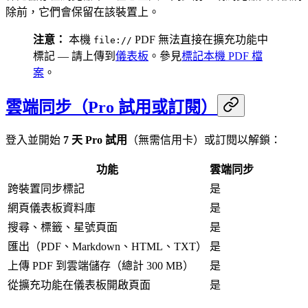
除前，它們會保留在該裝置上。
注意：
本機
PDF 無法直接在擴充功能中
file://
標記 — 請上傳到
儀表板
。參見
標記本機 PDF 檔
案
。
雲端同步（Pro 試用或訂閱）
登入並開始
7 天 Pro 試用
（無需信用卡）或訂閱以解鎖：
功能
雲端同步
跨裝置同步標記
是
網頁儀表板資料庫
是
搜尋、標籤、星號頁面
是
匯出（PDF、Markdown、HTML、TXT）
是
上傳 PDF 到雲端儲存（總計 300 MB）
是
從擴充功能在儀表板開啟頁面
是