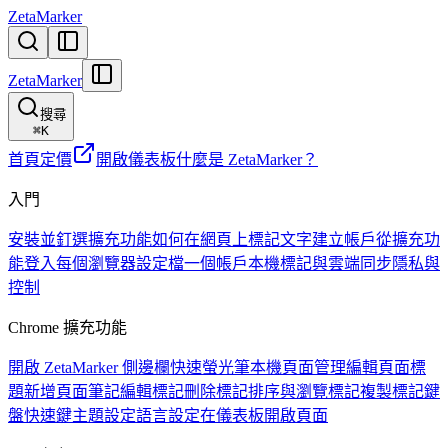
ZetaMarker
ZetaMarker
搜尋
⌘
K
首頁
定價
開啟儀表板
什麼是 ZetaMarker？
入門
安裝並釘選擴充功能
如何在網頁上標記文字
建立帳戶
從擴充功
能登入
每個瀏覽器設定檔一個帳戶
本機標記與雲端同步
隱私與
控制
Chrome 擴充功能
開啟 ZetaMarker 側邊欄
快速螢光筆
本機頁面管理
編輯頁面標
題
新增頁面筆記
編輯標記
刪除標記
排序與瀏覽標記
複製標記
鍵
盤快速鍵
主題設定
語言設定
在儀表板開啟頁面