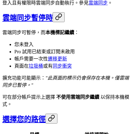
登入且有權限時雲端同步自動執行。參見
雲端同步
。
雲端同步暫停時
雲端同步可暫停，而
本機標記繼續
：
您未登入
Pro 試用已結束或訂閱未啟用
帳戶需要一次性
遷移更新
頁面在
垃圾桶
或有
同步衝突
擴充功能可能顯示：
"此頁面的標示仍會保存在本機。僅雲端
同步已暫停。"
可在部分帳戶提示上選擇
不使用雲端同步繼續
以保持本機模
式。
選擇您的路徑