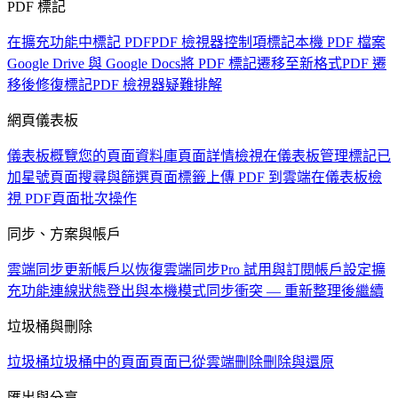
PDF 標記
在擴充功能中標記 PDF
PDF 檢視器控制項
標記本機 PDF 檔案
Google Drive 與 Google Docs
將 PDF 標記遷移至新格式
PDF 遷
移後修復標記
PDF 檢視器疑難排解
網頁儀表板
儀表板概覽
您的頁面資料庫
頁面詳情檢視
在儀表板管理標記
已
加星號頁面
搜尋與篩選頁面
標籤
上傳 PDF 到雲端
在儀表板檢
視 PDF
頁面批次操作
同步、方案與帳戶
雲端同步
更新帳戶以恢復雲端同步
Pro 試用與訂閱
帳戶設定
擴
充功能連線狀態
登出與本機模式
同步衝突 — 重新整理後繼續
垃圾桶與刪除
垃圾桶
垃圾桶中的頁面
頁面已從雲端刪除
刪除與還原
匯出與分享