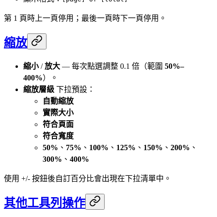
第 1 頁時上一頁停用；最後一頁時下一頁停用。
縮放
縮小
/
放大
— 每次點選調整 0.1 倍（範圍
50%–
400%
）。
縮放層級
下拉預設：
自動縮放
實際大小
符合頁面
符合寬度
50%
、
75%
、
100%
、
125%
、
150%
、
200%
、
300%
、
400%
使用 +/- 按鈕後自訂百分比會出現在下拉清單中。
其他工具列操作