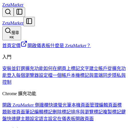
ZetaMarker
ZetaMarker
搜尋
⌘
K
首頁
定價
開啟儀表板
什麼是 ZetaMarker？
入門
安裝並釘選擴充功能
如何在網頁上標記文字
建立帳戶
從擴充功
能登入
每個瀏覽器設定檔一個帳戶
本機標記與雲端同步
隱私與
控制
Chrome 擴充功能
開啟 ZetaMarker 側邊欄
快速螢光筆
本機頁面管理
編輯頁面標
題
新增頁面筆記
編輯標記
刪除標記
排序與瀏覽標記
複製標記
鍵
盤快速鍵
主題設定
語言設定
在儀表板開啟頁面