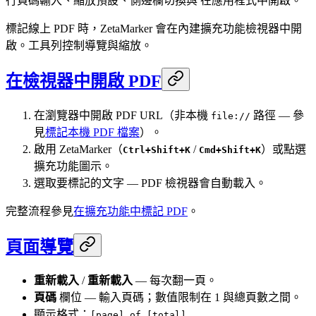
行頁碼輸入、縮放預設、側邊欄切換與 在應用程式中開啟。
標記線上 PDF 時，ZetaMarker 會在內建擴充功能檢視器中開
啟。工具列控制導覽與縮放。
在檢視器中開啟 PDF
在瀏覽器中開啟 PDF URL（非本機
路徑 — 參
file://
見
標記本機 PDF 檔案
）。
啟用 ZetaMarker（
/
）或點選
Ctrl+Shift+K
Cmd+Shift+K
擴充功能圖示。
選取要標記的文字 — PDF 檢視器會自動載入。
完整流程參見
在擴充功能中標記 PDF
。
頁面導覽
重新載入
/
重新載入
— 每次翻一頁。
頁碼
欄位 — 輸入頁碼；數值限制在 1 與總頁數之間。
顯示格式：
[page] of [total]