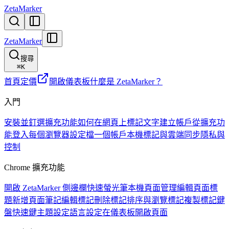
ZetaMarker
ZetaMarker
搜尋
⌘
K
首頁
定價
開啟儀表板
什麼是 ZetaMarker？
入門
安裝並釘選擴充功能
如何在網頁上標記文字
建立帳戶
從擴充功
能登入
每個瀏覽器設定檔一個帳戶
本機標記與雲端同步
隱私與
控制
Chrome 擴充功能
開啟 ZetaMarker 側邊欄
快速螢光筆
本機頁面管理
編輯頁面標
題
新增頁面筆記
編輯標記
刪除標記
排序與瀏覽標記
複製標記
鍵
盤快速鍵
主題設定
語言設定
在儀表板開啟頁面