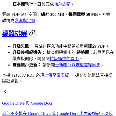
在本機
執行，直到完成
帳戶遷移
。
雲端 PDF 儲存空間：
總計 300 MB
，
每個檔案 50 MB
。方案
詳情見
方案與定價
。
疑難排解
升級失敗：
嘗試在擴充功能中關閉並重新開啟 PDF。
升級後標記遺失：
檢查側邊欄中的
待檢閱
；若頁面已在
儀表板刪除，請參閱
垃圾桶中的頁面
。
需要帳戶更新：
請參閱
更新帳戶以恢復雲端同步
。
本機
PDF 必須
上傳至儀表板
— 擴充功能無法直接從
file://
磁碟讀取。
Google Drive 與 Google Docs
為何不支援在 Google Drive 或 Google Docs 中內嵌標記，以及