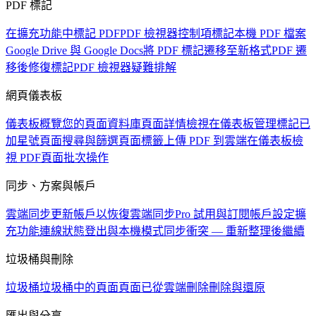
PDF 標記
在擴充功能中標記 PDF
PDF 檢視器控制項
標記本機 PDF 檔案
Google Drive 與 Google Docs
將 PDF 標記遷移至新格式
PDF 遷
移後修復標記
PDF 檢視器疑難排解
網頁儀表板
儀表板概覽
您的頁面資料庫
頁面詳情檢視
在儀表板管理標記
已
加星號頁面
搜尋與篩選頁面
標籤
上傳 PDF 到雲端
在儀表板檢
視 PDF
頁面批次操作
同步、方案與帳戶
雲端同步
更新帳戶以恢復雲端同步
Pro 試用與訂閱
帳戶設定
擴
充功能連線狀態
登出與本機模式
同步衝突 — 重新整理後繼續
垃圾桶與刪除
垃圾桶
垃圾桶中的頁面
頁面已從雲端刪除
刪除與還原
匯出與分享