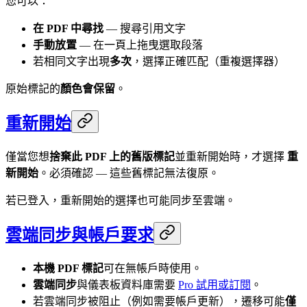
您可以：
在 PDF 中尋找
— 搜尋引用文字
手動放置
— 在一頁上拖曳選取段落
若相同文字出現
多次
，選擇正確匹配（重複選擇器）
原始標記的
顏色會保留
。
重新開始
僅當您想
捨棄此 PDF 上的舊版標記
並重新開始時，才選擇
重
新開始
。必須確認 — 這些舊標記無法復原。
若已登入，重新開始的選擇也可能同步至雲端。
雲端同步與帳戶要求
本機 PDF 標記
可在無帳戶時使用。
雲端同步
與儀表板資料庫需要
Pro 試用或訂閱
。
若雲端同步被阻止（例如需要帳戶更新），遷移可能
僅