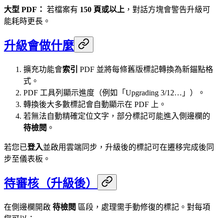
大型 PDF：
若檔案有
150 頁或以上
，對話方塊會警告升級可
能耗時更長。
升級會做什麼
擴充功能會
索引
PDF 並將每條舊版標記轉換為新錨點格
式。
PDF 工具列顯示進度（例如「Upgrading 3/12…」）。
轉換後大多數標記會自動顯示在 PDF 上。
若無法自動精確定位文字，部分標記可能進入側邊欄的
待檢閱
。
若您已
登入
並啟用雲端同步，升級後的標記可在遷移完成後同
步至儀表板。
待審核（升級後）
在側邊欄開啟
待檢閱
區段，處理需手動修復的標記。對每項