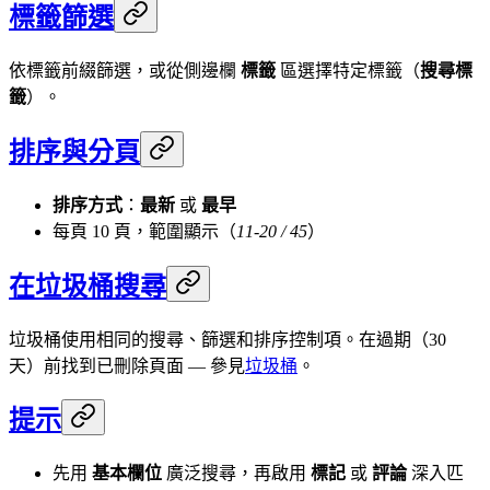
標籤篩選
依標籤前綴篩選，或從側邊欄
標籤
區選擇特定標籤（
搜尋標
籤
）。
排序與分頁
排序方式
：
最新
或
最早
每頁 10 頁，範圍顯示（
11-20 / 45
）
在垃圾桶搜尋
垃圾桶使用相同的搜尋、篩選和排序控制項。在過期（30
天）前找到已刪除頁面 — 參見
垃圾桶
。
提示
先用
基本欄位
廣泛搜尋，再啟用
標記
或
評論
深入匹