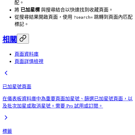
配。
將
已加星標
與搜尋結合以快速找到收藏頁面。
從搜尋結果開啟頁面，使用
跳轉到頁面內匹配
?search=
標記。
相關
頁面資料庫
頁面詳情檢視
已加星號頁面
在儀表板資料庫中為重要頁面加星號、篩選已加星號頁面，以
及批次加星或取消星號。需要 Pro 試用或訂閱。
標籤