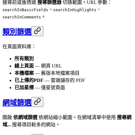
搜尋前或後透過
搜尋篩選器
切換範圍。URL 參數：
、
、
searchInBasicFields
searchInHighlights
。
searchInComments
類別篩選
在頁面資料庫：
所有類別
線上頁面
— 網頁 URL
本機檔案
— 舊版本地檔案項目
已上傳的PDF
— 雲端儲存的 PDF
已加星標
— 僅星號頁面
網域篩選
開啟
依網域篩選
依網站縮小範圍。在網域清單中使用
搜尋網
域...
搜尋項目較多的網站。