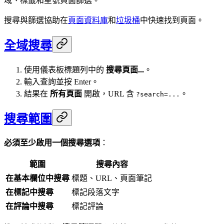
域、標籤和星號頁面篩選。
搜尋與篩選協助在
頁面資料庫
和
垃圾桶
中快速找到頁面。
全域搜尋
使用儀表板標題列中的
搜尋頁面...
。
輸入查詢並按 Enter。
結果在
所有頁面
開啟，URL 含
。
?search=...
搜尋範圍
必須至少啟用一個搜尋選項
：
範圍
搜尋內容
在基本欄位中搜尋
標題、URL、頁面筆記
在標記中搜尋
標記段落文字
在評論中搜尋
標記評論