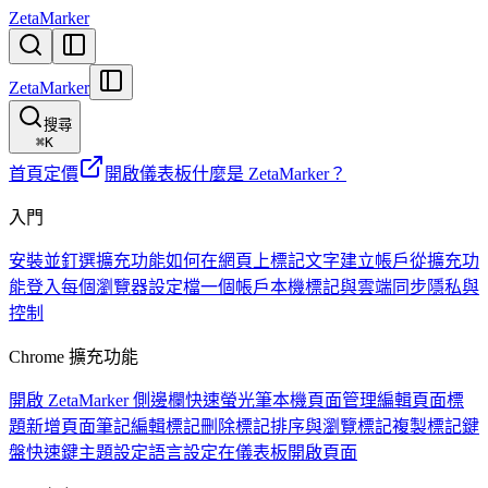
ZetaMarker
ZetaMarker
搜尋
⌘
K
首頁
定價
開啟儀表板
什麼是 ZetaMarker？
入門
安裝並釘選擴充功能
如何在網頁上標記文字
建立帳戶
從擴充功
能登入
每個瀏覽器設定檔一個帳戶
本機標記與雲端同步
隱私與
控制
Chrome 擴充功能
開啟 ZetaMarker 側邊欄
快速螢光筆
本機頁面管理
編輯頁面標
題
新增頁面筆記
編輯標記
刪除標記
排序與瀏覽標記
複製標記
鍵
盤快速鍵
主題設定
語言設定
在儀表板開啟頁面