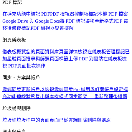
PDF 標記
在擴充功能中標記 PDF
PDF 檢視器控制項
標記本機 PDF 檔案
Google Drive 與 Google Docs
將 PDF 標記遷移至新格式
PDF 遷
移後修復標記
PDF 檢視器疑難排解
網頁儀表板
儀表板概覽
您的頁面資料庫
頁面詳情檢視
在儀表板管理標記
已
加星號頁面
搜尋與篩選頁面
標籤
上傳 PDF 到雲端
在儀表板檢
視 PDF
頁面批次操作
同步、方案與帳戶
雲端同步
更新帳戶以恢復雲端同步
Pro 試用與訂閱
帳戶設定
擴
充功能連線狀態
登出與本機模式
同步衝突 — 重新整理後繼續
垃圾桶與刪除
垃圾桶
垃圾桶中的頁面
頁面已從雲端刪除
刪除與還原
匯出與分享