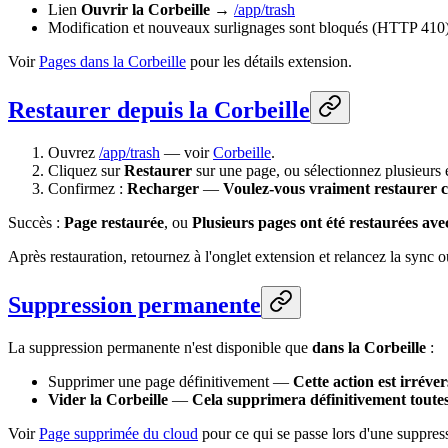
Lien
Ouvrir la Corbeille
→
/app/trash
Modification et nouveaux surlignages sont bloqués (HTTP 410
Voir
Pages dans la Corbeille
pour les détails extension.
Restaurer depuis la Corbeille
Ouvrez
/app/trash
— voir
Corbeille
.
Cliquez sur
Restaurer
sur une page, ou sélectionnez plusieurs 
Confirmez :
Recharger
—
Voulez-vous vraiment restaurer c
Succès :
Page restaurée
, ou
Plusieurs pages ont été restaurées ave
Après restauration, retournez à l'onglet extension et relancez la sync o
Suppression permanente
La suppression permanente n'est disponible que
dans la Corbeille
:
Supprimer une page définitivement —
Cette action est irréve
Vider la Corbeille
—
Cela supprimera définitivement toutes l
Voir
Page supprimée du cloud
pour ce qui se passe lors d'une suppre