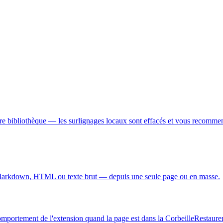
tre bibliothèque — les surlignages locaux sont effacés et vous recomme
 Markdown, HTML ou texte brut — depuis une seule page ou en masse.
mportement de l'extension quand la page est dans la Corbeille
Restaurer