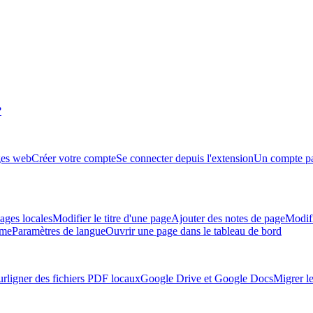
?
ges web
Créer votre compte
Se connecter depuis l'extension
Un compte par
ages locales
Modifier le titre d'une page
Ajouter des notes de page
Modifi
ème
Paramètres de langue
Ouvrir une page dans le tableau de bord
urligner des fichiers PDF locaux
Google Drive et Google Docs
Migrer l