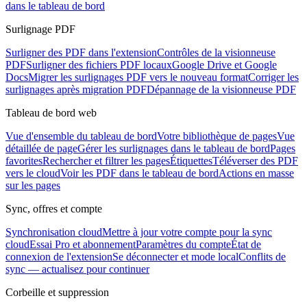
dans le tableau de bord
Surlignage PDF
Surligner des PDF dans l'extension
Contrôles de la visionneuse
PDF
Surligner des fichiers PDF locaux
Google Drive et Google
Docs
Migrer les surlignages PDF vers le nouveau format
Corriger les
surlignages après migration PDF
Dépannage de la visionneuse PDF
Tableau de bord web
Vue d'ensemble du tableau de bord
Votre bibliothèque de pages
Vue
détaillée de page
Gérer les surlignages dans le tableau de bord
Pages
favorites
Rechercher et filtrer les pages
Étiquettes
Téléverser des PDF
vers le cloud
Voir les PDF dans le tableau de bord
Actions en masse
sur les pages
Sync, offres et compte
Synchronisation cloud
Mettre à jour votre compte pour la sync
cloud
Essai Pro et abonnement
Paramètres du compte
État de
connexion de l'extension
Se déconnecter et mode local
Conflits de
sync — actualisez pour continuer
Corbeille et suppression