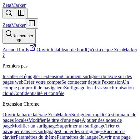
ZetaMarker
ZetaMarker
Rechercher
⌘
K
Accueil
Tarifs
Ouvrir le tableau de bord
Qu'est-ce que ZetaMarker
?
Premiers pas
Installer et épingler l'extension
Comment surligner du texte sur des
pages web
Créer votre compte
Se connecter depuis l'extension
Un
compte par profil de navigateur
Surlignage local vs synchronisation
cloud
Confidentialité et contrôle
Extension Chrome
Ouvrir la barre latérale ZetaMarker
Surligneur rapide
Gestionnaire de
pages locales
Modifier le titre d'une page
Ajouter des notes de
page
Modifier un surlignage
Supprimer un surlignage
Trier et
naviguer dans les surlignages
Copier les surlignages
Raccourcis
clavier
Paramètres du thème
Paramètres de langue
Ouvrir une page