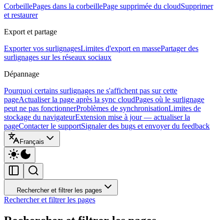
Corbeille
Pages dans la corbeille
Page supprimée du cloud
Supprimer
et restaurer
Export et partage
Exporter vos surlignages
Limites d'export en masse
Partager des
surlignages sur les réseaux sociaux
Dépannage
Pourquoi certains surlignages ne s'affichent pas sur cette
page
Actualiser la page après la sync cloud
Pages où le surlignage
peut ne pas fonctionner
Problèmes de synchronisation
Limites de
stockage du navigateur
Extension mise à jour — actualiser la
page
Contacter le support
Signaler des bugs et envoyer du feedback
Français
Rechercher et filtrer les pages
Rechercher et filtrer les pages