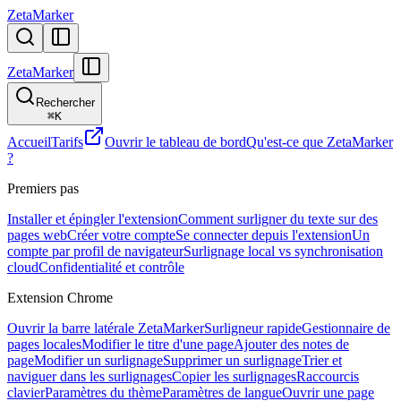
ZetaMarker
ZetaMarker
Rechercher
⌘
K
Accueil
Tarifs
Ouvrir le tableau de bord
Qu'est-ce que ZetaMarker
?
Premiers pas
Installer et épingler l'extension
Comment surligner du texte sur des
pages web
Créer votre compte
Se connecter depuis l'extension
Un
compte par profil de navigateur
Surlignage local vs synchronisation
cloud
Confidentialité et contrôle
Extension Chrome
Ouvrir la barre latérale ZetaMarker
Surligneur rapide
Gestionnaire de
pages locales
Modifier le titre d'une page
Ajouter des notes de
page
Modifier un surlignage
Supprimer un surlignage
Trier et
naviguer dans les surlignages
Copier les surlignages
Raccourcis
clavier
Paramètres du thème
Paramètres de langue
Ouvrir une page