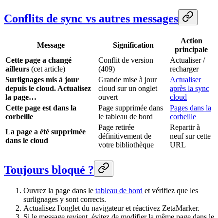
Conflits de sync vs autres messages
Action
Message
Signification
principale
Cette page a changé
Conflit de version
Actualiser /
ailleurs
(cet article)
(409)
recharger
Surlignages mis à jour
Grande mise à jour
Actualiser
depuis le cloud. Actualisez
cloud sur un onglet
après la sync
la page…
ouvert
cloud
Cette page est dans la
Page supprimée dans
Pages dans la
corbeille
le tableau de bord
corbeille
Page retirée
Repartir à
La page a été supprimée
définitivement de
neuf sur cette
dans le cloud
votre bibliothèque
URL
Toujours bloqué ?
Ouvrez la page dans le
tableau de bord
et vérifiez que les
surlignages y sont corrects.
Actualisez l'onglet du navigateur et réactivez ZetaMarker.
Si le message revient, évitez de modifier la même page dans le