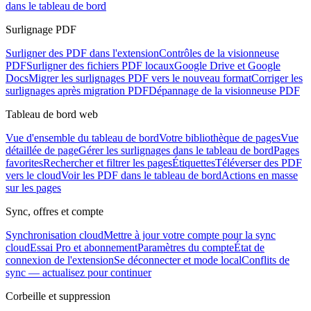
dans le tableau de bord
Surlignage PDF
Surligner des PDF dans l'extension
Contrôles de la visionneuse
PDF
Surligner des fichiers PDF locaux
Google Drive et Google
Docs
Migrer les surlignages PDF vers le nouveau format
Corriger les
surlignages après migration PDF
Dépannage de la visionneuse PDF
Tableau de bord web
Vue d'ensemble du tableau de bord
Votre bibliothèque de pages
Vue
détaillée de page
Gérer les surlignages dans le tableau de bord
Pages
favorites
Rechercher et filtrer les pages
Étiquettes
Téléverser des PDF
vers le cloud
Voir les PDF dans le tableau de bord
Actions en masse
sur les pages
Sync, offres et compte
Synchronisation cloud
Mettre à jour votre compte pour la sync
cloud
Essai Pro et abonnement
Paramètres du compte
État de
connexion de l'extension
Se déconnecter et mode local
Conflits de
sync — actualisez pour continuer
Corbeille et suppression