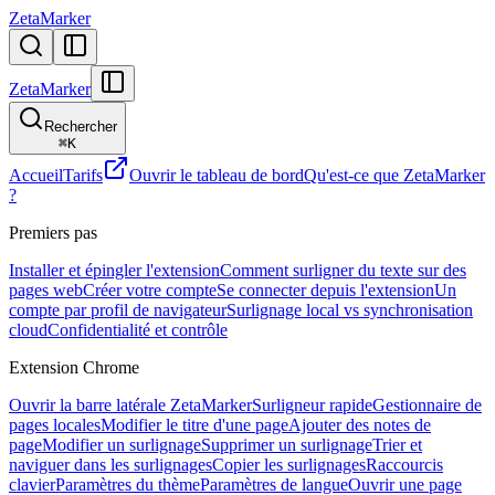
ZetaMarker
ZetaMarker
Rechercher
⌘
K
Accueil
Tarifs
Ouvrir le tableau de bord
Qu'est-ce que ZetaMarker
?
Premiers pas
Installer et épingler l'extension
Comment surligner du texte sur des
pages web
Créer votre compte
Se connecter depuis l'extension
Un
compte par profil de navigateur
Surlignage local vs synchronisation
cloud
Confidentialité et contrôle
Extension Chrome
Ouvrir la barre latérale ZetaMarker
Surligneur rapide
Gestionnaire de
pages locales
Modifier le titre d'une page
Ajouter des notes de
page
Modifier un surlignage
Supprimer un surlignage
Trier et
naviguer dans les surlignages
Copier les surlignages
Raccourcis
clavier
Paramètres du thème
Paramètres de langue
Ouvrir une page