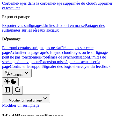
Corbeille
Pages dans la corbeille
Page supprimée du cloud
Supprimer
et restaurer
Export et partage
Exporter vos surlignages
Limites d'export en masse
Partager des
surlignages sur les réseaux sociaux
Dépannage
Pourquoi certains surlignages ne s'affichent pas sur cette
page
Actualiser la page après la sync cloud
Pages où le surlignage
peut ne pas fonctionner
Problèmes de synchronisation
Limites de
stockage du navigateur
Extension mise à jour — actualiser la
page
Contacter le support
Signaler des bugs et envoyer du feedback
Français
Modifier un surlignage
Modifier un surlignage