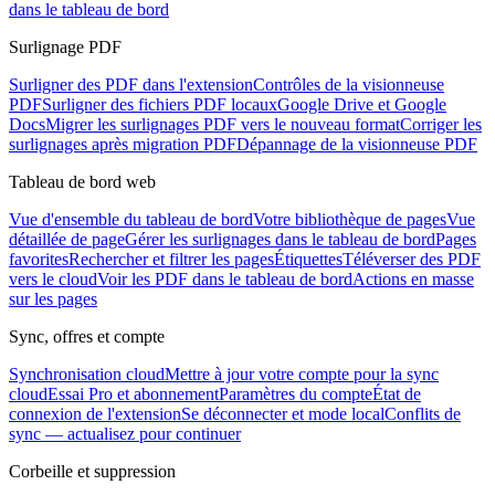
dans le tableau de bord
Surlignage PDF
Surligner des PDF dans l'extension
Contrôles de la visionneuse
PDF
Surligner des fichiers PDF locaux
Google Drive et Google
Docs
Migrer les surlignages PDF vers le nouveau format
Corriger les
surlignages après migration PDF
Dépannage de la visionneuse PDF
Tableau de bord web
Vue d'ensemble du tableau de bord
Votre bibliothèque de pages
Vue
détaillée de page
Gérer les surlignages dans le tableau de bord
Pages
favorites
Rechercher et filtrer les pages
Étiquettes
Téléverser des PDF
vers le cloud
Voir les PDF dans le tableau de bord
Actions en masse
sur les pages
Sync, offres et compte
Synchronisation cloud
Mettre à jour votre compte pour la sync
cloud
Essai Pro et abonnement
Paramètres du compte
État de
connexion de l'extension
Se déconnecter et mode local
Conflits de
sync — actualisez pour continuer
Corbeille et suppression