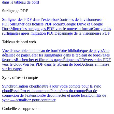
dans le tableau de bord
Surlignage PDF
Surligner des PDF dans l'extension
Contrôles de la visionneuse
PDF
Surligner des fichiers PDF locaux
Google Drive et Google
Docs
Migrer les surlignages PDF vers le nouveau format
Corriger les
surlignages après migration PDF
Dépannage de la visionneuse PDF
Tableau de bord web
Vue d'ensemble du tableau de bord
Votre bibliothèque de pages
Vue
détaillée de page
Gérer les surlignages dans le tableau de bord
Pages
favorites
Rechercher et filtrer les pages
Étiquettes
Téléverser des PDF
vers le cloud
Voir les PDF dans le tableau de bord
Actions en masse
sur les pages
Sync, offres et compte
Synchronisation cloud
Mettre à jour votre compte pour la sync
cloud
Essai Pro et abonnement
Paramètres du compte
État de
connexion de l'extension
Se déconnecter et mode local
Conflits de
sync — actualisez pour continuer
Corbeille et suppression