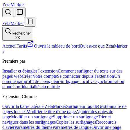
ZetaMarker
ZetaMarker
Rechercher
⌘
K
Accueil
Tarifs
Ouvrir le tableau de bord
Qu'est-ce que ZetaMarker
?
Premiers pas
Installer et épingler l'extension
Comment surligner du texte sur des
pages web
Créer votre compte
Se connecter depuis l'extension
Un
compte par profil de navigateur
Surlignage local vs synchronisation
cloud
Confidentialité et contrôle
Extension Chrome
Ouvrir la barre latérale ZetaMarker
Surligneur rapide
Gestionnaire de
pages locales
Modifier le titre d'une page
Ajouter des notes de
page
Modifier un surlignage
Supprimer un surlignage
Trier et
naviguer dans les surlignages
Copier les surlignages
Raccourcis
clavier
Paramètres du thème
Paramètres de langue
Ouvrir une page