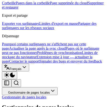
Corbeille
Pages dans la corbeille
Page supprimée du cloud
Supprimer
et restaurer
Export et partage
Exporter vos surlignages
Limites d'export en masse
Partager des
surlignages sur les réseaux sociaux
Dépannage
Pourquoi certains surlignages ne s'affichent pas sur cette
page
Actualiser la page après la sync cloud
Pages où le surlignage
peut ne pas fonctionner
Problèmes de synchronisation
Limites de
stockage du navigateur
Extension mise à jour — actualiser la
page
Contacter le support
Signaler des bugs et envoyer du feedback
Français
Gestionnaire de pages locales
Gestionnaire de pages locales