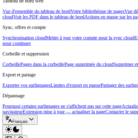
Tableau de bord web
Vue d'ensemble du tableau de bord
Votre bibliothèque de pages
Vue dé
cloud
Voir les PDF dans le tableau de bord
Actions en masse sur les p
Sync, offres et compte
Synchronisation cloud
Mettre à jour votre compte pour la sync cloud
E
pour continuer
Corbeille et suppression
Corbeille
Pages dans la corbeille
Page supprimée du cloud
Supprimer et
Export et partage
Exporter vos surlignages
Limites d'export en masse
Partager des surlig
Dépannage
Pourquoi certains surlignages ne s'affichent pas sur cette page
Actualis
navigateur
Extension mise à jour — actualiser la page
Contacter le sup
Français