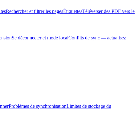
tes
Rechercher et filtrer les pages
Étiquettes
Téléverser des PDF vers le
ension
Se déconnecter et mode local
Conflits de sync — actualisez
onner
Problèmes de synchronisation
Limites de stockage du