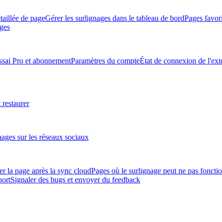
taillée de page
Gérer les surlignages dans le tableau de bord
Pages favori
ages
ssai Pro et abonnement
Paramètres du compte
État de connexion de l'ext
 restaurer
nages sur les réseaux sociaux
er la page après la sync cloud
Pages où le surlignage peut ne pas foncti
port
Signaler des bugs et envoyer du feedback