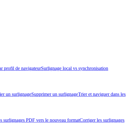
 profil de navigateur
Surlignage local vs synchronisation
er un surlignage
Supprimer un surlignage
Trier et naviguer dans les
es surlignages PDF vers le nouveau format
Corriger les surlignages