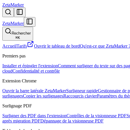
ZetaMarker
ZetaMarker
Rechercher
⌘
K
Accueil
Tarifs
Ouvrir le tableau de bord
Qu'est-ce que ZetaMarker 
Premiers pas
Installer et épingler l'extension
Comment surligner du texte sur des pa
cloud
Confidentialité et contrôle
Extension Chrome
Ouvrir la barre latérale ZetaMarker
Surligneur rapide
Gestionnaire de p
surlignages
Copier les surlignages
Raccourcis clavier
Paramètres du th
Surlignage PDF
Surligner des PDF dans l'extension
Contrôles de la visionneuse PDF
S
après migration PDF
Dépannage de la visionneuse PDF