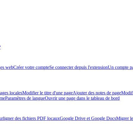
?
ges web
Créer votre compte
Se connecter depuis l'extension
Un compte par
ages locales
Modifier le titre d'une page
Ajouter des notes de page
Modifi
ème
Paramètres de langue
Ouvrir une page dans le tableau de bord
urligner des fichiers PDF locaux
Google Drive et Google Docs
Migrer l