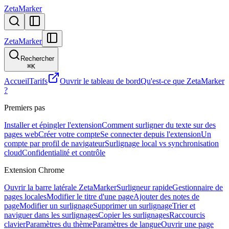
ZetaMarker
ZetaMarker
Rechercher
⌘
K
Accueil
Tarifs
Ouvrir le tableau de bord
Qu'est-ce que ZetaMarker
?
Premiers pas
Installer et épingler l'extension
Comment surligner du texte sur des
pages web
Créer votre compte
Se connecter depuis l'extension
Un
compte par profil de navigateur
Surlignage local vs synchronisation
cloud
Confidentialité et contrôle
Extension Chrome
Ouvrir la barre latérale ZetaMarker
Surligneur rapide
Gestionnaire de
pages locales
Modifier le titre d'une page
Ajouter des notes de
page
Modifier un surlignage
Supprimer un surlignage
Trier et
naviguer dans les surlignages
Copier les surlignages
Raccourcis
clavier
Paramètres du thème
Paramètres de langue
Ouvrir une page