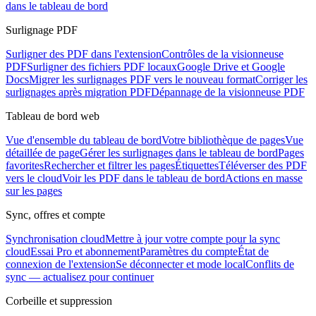
dans le tableau de bord
Surlignage PDF
Surligner des PDF dans l'extension
Contrôles de la visionneuse
PDF
Surligner des fichiers PDF locaux
Google Drive et Google
Docs
Migrer les surlignages PDF vers le nouveau format
Corriger les
surlignages après migration PDF
Dépannage de la visionneuse PDF
Tableau de bord web
Vue d'ensemble du tableau de bord
Votre bibliothèque de pages
Vue
détaillée de page
Gérer les surlignages dans le tableau de bord
Pages
favorites
Rechercher et filtrer les pages
Étiquettes
Téléverser des PDF
vers le cloud
Voir les PDF dans le tableau de bord
Actions en masse
sur les pages
Sync, offres et compte
Synchronisation cloud
Mettre à jour votre compte pour la sync
cloud
Essai Pro et abonnement
Paramètres du compte
État de
connexion de l'extension
Se déconnecter et mode local
Conflits de
sync — actualisez pour continuer
Corbeille et suppression