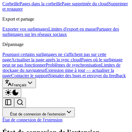
Corbeille
Pages dans la corbeille
Page supprimée du cloud
Supprimer
et restaurer
Export et partage
Exporter vos surlignages
Limites d'export en masse
Partager des
surlignages sur les réseaux sociaux
Dépannage
Pourquoi certains surlignages ne s'affichent pas sur cette
page
Actualiser la page après la sync cloud
Pages où le surlignage
peut ne pas fonctionner
Problèmes de synchronisation
Limites de
stockage du navigateur
Extension mise à jour — actualiser la
page
Contacter le support
Signaler des bugs et envoyer du feedback
Français
État de connexion de l'extension
État de connexion de l'extension