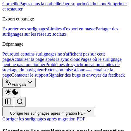
Corbeille
Pages dans la corbeille
Page supprimée du cloud
Supprimer
et restaurer
Export et partage
Exporter vos surlignages
Limites d'export en masse
Partager des
surlignages sur les réseaux sociaux
Dépannage
Pourquoi certains surlignages ne s'affichent pas sur cette
page
Actualiser la page après la sync cloud
Pages où le surlignage
peut ne pas fonctionner
Problèmes de synchronisation
Limites de
stockage du navigateur
Extension mise à jour — actualiser la
page
Contacter le support
Signaler des bugs et envoyer du feedback
Français
Corriger les surlignages après migration PDF
Corriger les surlignages après migration PDF