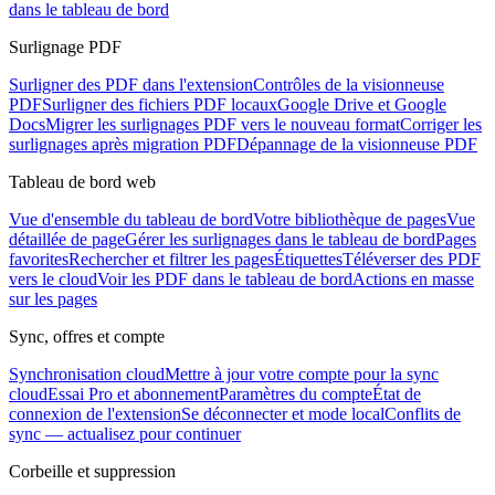
dans le tableau de bord
Surlignage PDF
Surligner des PDF dans l'extension
Contrôles de la visionneuse
PDF
Surligner des fichiers PDF locaux
Google Drive et Google
Docs
Migrer les surlignages PDF vers le nouveau format
Corriger les
surlignages après migration PDF
Dépannage de la visionneuse PDF
Tableau de bord web
Vue d'ensemble du tableau de bord
Votre bibliothèque de pages
Vue
détaillée de page
Gérer les surlignages dans le tableau de bord
Pages
favorites
Rechercher et filtrer les pages
Étiquettes
Téléverser des PDF
vers le cloud
Voir les PDF dans le tableau de bord
Actions en masse
sur les pages
Sync, offres et compte
Synchronisation cloud
Mettre à jour votre compte pour la sync
cloud
Essai Pro et abonnement
Paramètres du compte
État de
connexion de l'extension
Se déconnecter et mode local
Conflits de
sync — actualisez pour continuer
Corbeille et suppression