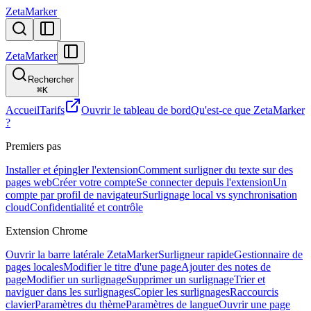
ZetaMarker
ZetaMarker
Rechercher
⌘
K
Accueil
Tarifs
Ouvrir le tableau de bord
Qu'est-ce que ZetaMarker
?
Premiers pas
Installer et épingler l'extension
Comment surligner du texte sur des
pages web
Créer votre compte
Se connecter depuis l'extension
Un
compte par profil de navigateur
Surlignage local vs synchronisation
cloud
Confidentialité et contrôle
Extension Chrome
Ouvrir la barre latérale ZetaMarker
Surligneur rapide
Gestionnaire de
pages locales
Modifier le titre d'une page
Ajouter des notes de
page
Modifier un surlignage
Supprimer un surlignage
Trier et
naviguer dans les surlignages
Copier les surlignages
Raccourcis
clavier
Paramètres du thème
Paramètres de langue
Ouvrir une page