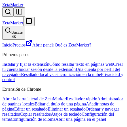
ZetaMarker
ZetaMarker
Buscar
⌘
K
Inicio
Precios
Abrir panel
¿Qué es ZetaMarker?
Primeros pasos
Instalar y fijar la extensión
Cómo resaltar texto en páginas web
Crear
tu cuenta
Iniciar sesión desde la extensión
Una cuenta por perfil del
navegador
Resaltado local vs. sincronización en la nube
Privacidad y
control
Extensión de Chrome
Abrir la barra lateral de ZetaMarker
Resaltador rápido
Administrador
de páginas locales
Editar el título de una página
Añadir notas de
página
Editar un resaltado
Eliminar un resaltado
Ordenar y navegar
resaltados
Copiar resaltados
Atajos de teclado
Configuración del
tema
Configuración de idioma
Abrir una página en el panel