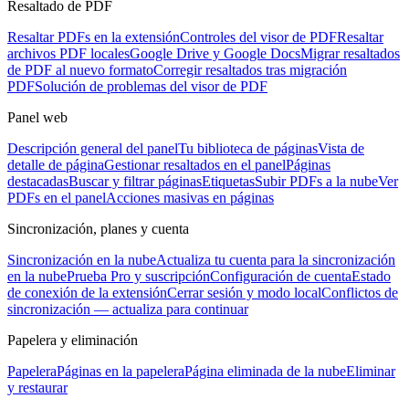
Resaltado de PDF
Resaltar PDFs en la extensión
Controles del visor de PDF
Resaltar
archivos PDF locales
Google Drive y Google Docs
Migrar resaltados
de PDF al nuevo formato
Corregir resaltados tras migración
PDF
Solución de problemas del visor de PDF
Panel web
Descripción general del panel
Tu biblioteca de páginas
Vista de
detalle de página
Gestionar resaltados en el panel
Páginas
destacadas
Buscar y filtrar páginas
Etiquetas
Subir PDFs a la nube
Ver
PDFs en el panel
Acciones masivas en páginas
Sincronización, planes y cuenta
Sincronización en la nube
Actualiza tu cuenta para la sincronización
en la nube
Prueba Pro y suscripción
Configuración de cuenta
Estado
de conexión de la extensión
Cerrar sesión y modo local
Conflictos de
sincronización — actualiza para continuar
Papelera y eliminación
Papelera
Páginas en la papelera
Página eliminada de la nube
Eliminar
y restaurar