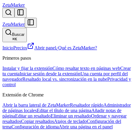
ZetaMarker
ZetaMarker
Buscar
⌘
K
Inicio
Precios
Abrir panel
¿Qué es ZetaMarker?
Primeros pasos
Instalar y fijar la extensión
Cómo resaltar texto en páginas web
Crear
tu cuenta
Iniciar sesión desde la extensión
Una cuenta por perfil del
navegador
Resaltado local vs. sincronización en la nube
Privacidad y
control
Extensión de Chrome
Abrir la barra lateral de ZetaMarker
Resaltador rápido
Administrador
de páginas locales
Editar el título de una página
Añadir notas de
página
Editar un resaltado
Eliminar un resaltado
Ordenar y navegar
resaltados
Copiar resaltados
Atajos de teclado
Configuración del
tema
Configuración de idioma
Abrir una página en el panel