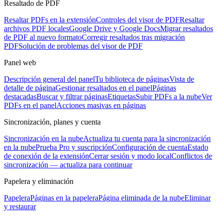
Resaltado de PDF
Resaltar PDFs en la extensión
Controles del visor de PDF
Resaltar
archivos PDF locales
Google Drive y Google Docs
Migrar resaltados
de PDF al nuevo formato
Corregir resaltados tras migración
PDF
Solución de problemas del visor de PDF
Panel web
Descripción general del panel
Tu biblioteca de páginas
Vista de
detalle de página
Gestionar resaltados en el panel
Páginas
destacadas
Buscar y filtrar páginas
Etiquetas
Subir PDFs a la nube
Ver
PDFs en el panel
Acciones masivas en páginas
Sincronización, planes y cuenta
Sincronización en la nube
Actualiza tu cuenta para la sincronización
en la nube
Prueba Pro y suscripción
Configuración de cuenta
Estado
de conexión de la extensión
Cerrar sesión y modo local
Conflictos de
sincronización — actualiza para continuar
Papelera y eliminación
Papelera
Páginas en la papelera
Página eliminada de la nube
Eliminar
y restaurar