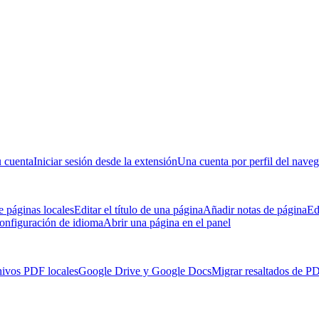
u cuenta
Iniciar sesión desde la extensión
Una cuenta por perfil del nave
 páginas locales
Editar el título de una página
Añadir notas de página
Ed
onfiguración de idioma
Abrir una página en el panel
hivos PDF locales
Google Drive y Google Docs
Migrar resaltados de P