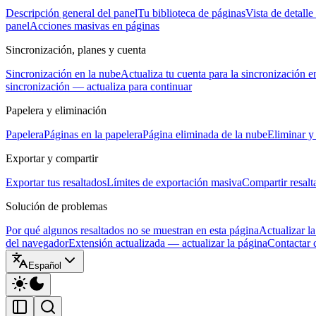
Descripción general del panel
Tu biblioteca de páginas
Vista de detalle
panel
Acciones masivas en páginas
Sincronización, planes y cuenta
Sincronización en la nube
Actualiza tu cuenta para la sincronización e
sincronización — actualiza para continuar
Papelera y eliminación
Papelera
Páginas en la papelera
Página eliminada de la nube
Eliminar y 
Exportar y compartir
Exportar tus resaltados
Límites de exportación masiva
Compartir resalt
Solución de problemas
Por qué algunos resaltados no se muestran en esta página
Actualizar la
del navegador
Extensión actualizada — actualizar la página
Contactar 
Español