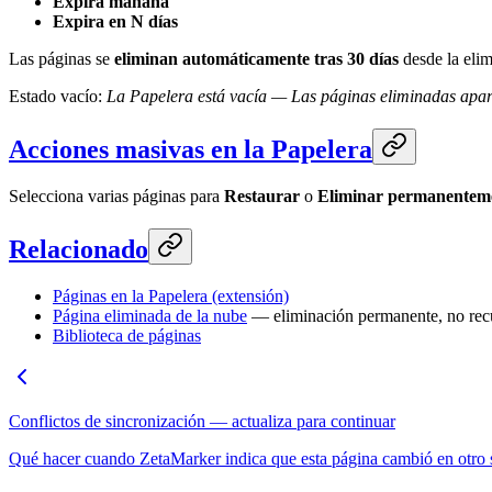
Expira mañana
Expira en N días
Las páginas se
eliminan automáticamente tras 30 días
desde la elim
Estado vacío:
La Papelera está vacía — Las páginas eliminadas apar
Acciones masivas en la Papelera
Selecciona varias páginas para
Restaurar
o
Eliminar permanentem
Relacionado
Páginas en la Papelera (extensión)
Página eliminada de la nube
— eliminación permanente, no recu
Biblioteca de páginas
Conflictos de sincronización — actualiza para continuar
Qué hacer cuando ZetaMarker indica que esta página cambió en otro sit