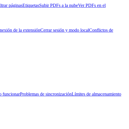
ltrar páginas
Etiquetas
Subir PDFs a la nube
Ver PDFs en el
nexión de la extensión
Cerrar sesión y modo local
Conflictos de
o funcionar
Problemas de sincronización
Límites de almacenamiento