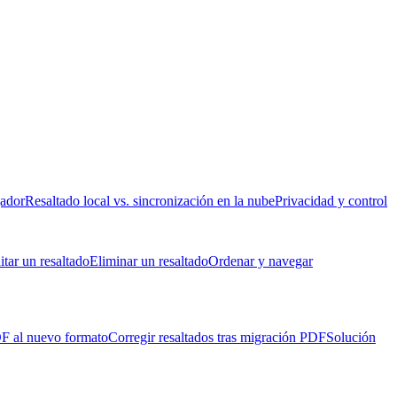
gador
Resaltado local vs. sincronización en la nube
Privacidad y control
itar un resaltado
Eliminar un resaltado
Ordenar y navegar
DF al nuevo formato
Corregir resaltados tras migración PDF
Solución