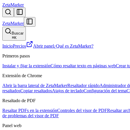
ZetaMarker
ZetaMarker
Buscar
⌘
K
Inicio
Precios
Abrir panel
¿Qué es ZetaMarker?
Primeros pasos
Instalar y fijar la extensión
Cómo resaltar texto en páginas web
Crear t
Extensión de Chrome
Abrir la barra lateral de ZetaMarker
Resaltador rápido
Administrador de
resaltados
Copiar resaltados
Atajos de teclado
Configuración del tema
C
Resaltado de PDF
Resaltar PDFs en la extensión
Controles del visor de PDF
Resaltar arc
de problemas del visor de PDF
Panel web