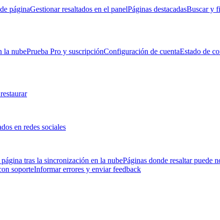
 de página
Gestionar resaltados en el panel
Páginas destacadas
Buscar y fi
n la nube
Prueba Pro y suscripción
Configuración de cuenta
Estado de co
restaurar
ados en redes sociales
 página tras la sincronización en la nube
Páginas donde resaltar puede n
con soporte
Informar errores y enviar feedback