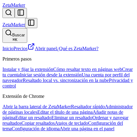
ZetaMarker
ZetaMarker
Buscar
⌘
K
Inicio
Precios
Abrir panel
¿Qué es ZetaMarker?
Primeros pasos
Instalar y fijar la extensión
Cómo resaltar texto en páginas web
Crear
tu cuenta
Iniciar sesión desde la extensión
Una cuenta por perfil del
navegador
Resaltado local vs. sincronización en la nube
Privacidad y
control
Extensión de Chrome
Abrir la barra lateral de ZetaMarker
Resaltador rápido
Administrador
de páginas locales
Editar el título de una página
Añadir notas de
página
Editar un resaltado
Eliminar un resaltado
Ordenar y navegar
resaltados
Copiar resaltados
Atajos de teclado
Configuración del
tema
Configuración de idioma
Abrir una página en el panel