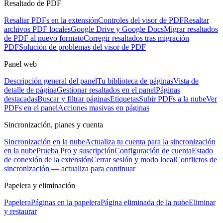
Resaltado de PDF
Resaltar PDFs en la extensión
Controles del visor de PDF
Resaltar
archivos PDF locales
Google Drive y Google Docs
Migrar resaltados
de PDF al nuevo formato
Corregir resaltados tras migración
PDF
Solución de problemas del visor de PDF
Panel web
Descripción general del panel
Tu biblioteca de páginas
Vista de
detalle de página
Gestionar resaltados en el panel
Páginas
destacadas
Buscar y filtrar páginas
Etiquetas
Subir PDFs a la nube
Ver
PDFs en el panel
Acciones masivas en páginas
Sincronización, planes y cuenta
Sincronización en la nube
Actualiza tu cuenta para la sincronización
en la nube
Prueba Pro y suscripción
Configuración de cuenta
Estado
de conexión de la extensión
Cerrar sesión y modo local
Conflictos de
sincronización — actualiza para continuar
Papelera y eliminación
Papelera
Páginas en la papelera
Página eliminada de la nube
Eliminar
y restaurar