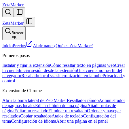
ZetaMarker
ZetaMarker
Buscar
⌘
K
Inicio
Precios
Abrir panel
¿Qué es ZetaMarker?
Primeros pasos
Instalar y fijar la extensión
Cómo resaltar texto en páginas web
Crear
tu cuenta
Iniciar sesión desde la extensión
Una cuenta por perfil del
navegador
Resaltado local vs. sincronización en la nube
Privacidad y
control
Extensión de Chrome
Abrir la barra lateral de ZetaMarker
Resaltador rápido
Administrador
de páginas locales
Editar el título de una página
Añadir notas de
página
Editar un resaltado
Eliminar un resaltado
Ordenar y navegar
resaltados
Copiar resaltados
Atajos de teclado
Configuración del
tema
Configuración de idioma
Abrir una página en el panel