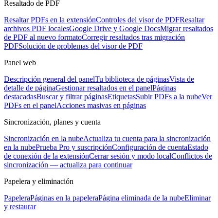
Resaltado de PDF
Resaltar PDFs en la extensión
Controles del visor de PDF
Resaltar
archivos PDF locales
Google Drive y Google Docs
Migrar resaltados
de PDF al nuevo formato
Corregir resaltados tras migración
PDF
Solución de problemas del visor de PDF
Panel web
Descripción general del panel
Tu biblioteca de páginas
Vista de
detalle de página
Gestionar resaltados en el panel
Páginas
destacadas
Buscar y filtrar páginas
Etiquetas
Subir PDFs a la nube
Ver
PDFs en el panel
Acciones masivas en páginas
Sincronización, planes y cuenta
Sincronización en la nube
Actualiza tu cuenta para la sincronización
en la nube
Prueba Pro y suscripción
Configuración de cuenta
Estado
de conexión de la extensión
Cerrar sesión y modo local
Conflictos de
sincronización — actualiza para continuar
Papelera y eliminación
Papelera
Páginas en la papelera
Página eliminada de la nube
Eliminar
y restaurar