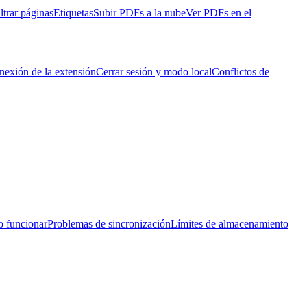
ltrar páginas
Etiquetas
Subir PDFs a la nube
Ver PDFs en el
nexión de la extensión
Cerrar sesión y modo local
Conflictos de
o funcionar
Problemas de sincronización
Límites de almacenamiento