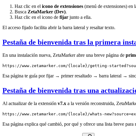
Haz clic en el
icono de extensiones
(menú de extensiones) en l
Busca
ZetaMarker (Dev)
.
Haz clic en el icono de
fijar
junto a ella.
El acceso fijado facilita abrir la barra lateral y resaltar texto.
Pestaña de bienvenida tras la primera inst
En una instalación nueva, ZetaMarker abre una breve página de
prim
https://www.zetamarker.com/{locale}/getting-started?sou
Esa página te guía por fijar → primer resaltado → barra lateral → sin
Pestaña de bienvenida tras una actualizac
Al actualizar de la extensión
v7.x
a la versión reconstruida, ZetaMark
https://www.zetamarker.com/{locale}/whats-new?source=ex
Esa página explica qué cambió, por qué y ofrece una lista breve para re