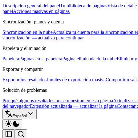
Descripción general del panel
Tu biblioteca de páginas
Vista de detalle
panel
Acciones masivas en páginas
Sincronización, planes y cuenta
Sincronización en la nube
Actualiza tu cuenta para la sincronización e
sincronización — actualiza para continuar
Papelera y eliminación
Papelera
Páginas en la papelera
Página eliminada de la nube
Eliminar y 
Exportar y compartir
Exportar tus resaltados
Límites de exportación masiva
Compartir resalt
Solución de problemas
Por qué algunos resaltados no se muestran en esta página
Actualizar la
del navegador
Extensión actualizada — actualizar la página
Contactar 
Español