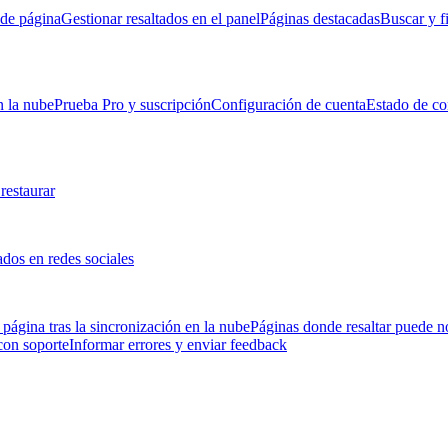
 de página
Gestionar resaltados en el panel
Páginas destacadas
Buscar y fi
n la nube
Prueba Pro y suscripción
Configuración de cuenta
Estado de co
restaurar
ados en redes sociales
 página tras la sincronización en la nube
Páginas donde resaltar puede n
con soporte
Informar errores y enviar feedback