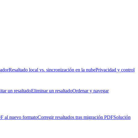
gador
Resaltado local vs. sincronización en la nube
Privacidad y control
itar un resaltado
Eliminar un resaltado
Ordenar y navegar
DF al nuevo formato
Corregir resaltados tras migración PDF
Solución