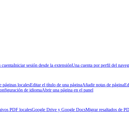
u cuenta
Iniciar sesión desde la extensión
Una cuenta por perfil del nave
 páginas locales
Editar el título de una página
Añadir notas de página
Ed
onfiguración de idioma
Abrir una página en el panel
hivos PDF locales
Google Drive y Google Docs
Migrar resaltados de P