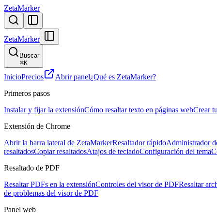
ZetaMarker
ZetaMarker
Buscar
⌘
K
Inicio
Precios
Abrir panel
¿Qué es ZetaMarker?
Primeros pasos
Instalar y fijar la extensión
Cómo resaltar texto en páginas web
Crear t
Extensión de Chrome
Abrir la barra lateral de ZetaMarker
Resaltador rápido
Administrador de
resaltados
Copiar resaltados
Atajos de teclado
Configuración del tema
C
Resaltado de PDF
Resaltar PDFs en la extensión
Controles del visor de PDF
Resaltar arc
de problemas del visor de PDF
Panel web