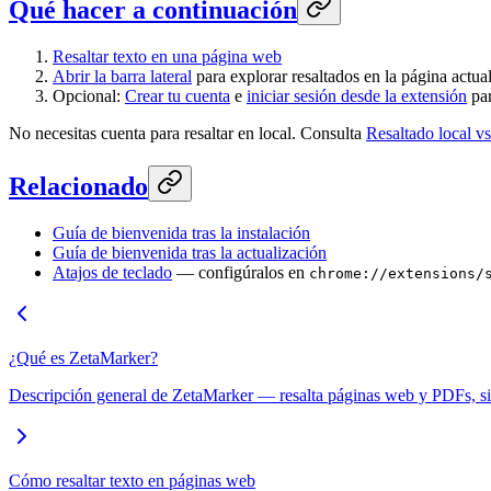
Qué hacer a continuación
Resaltar texto en una página web
Abrir la barra lateral
para explorar resaltados en la página actua
Opcional:
Crear tu cuenta
e
iniciar sesión desde la extensión
par
No necesitas cuenta para resaltar en local. Consulta
Resaltado local vs
Relacionado
Guía de bienvenida tras la instalación
Guía de bienvenida tras la actualización
Atajos de teclado
— configúralos en
chrome://extensions/
¿Qué es ZetaMarker?
Descripción general de ZetaMarker — resalta páginas web y PDFs, sinc
Cómo resaltar texto en páginas web