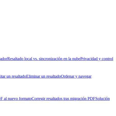
gador
Resaltado local vs. sincronización en la nube
Privacidad y control
itar un resaltado
Eliminar un resaltado
Ordenar y navegar
DF al nuevo formato
Corregir resaltados tras migración PDF
Solución