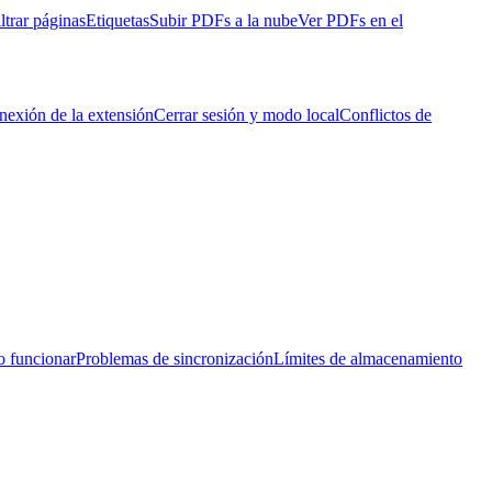
ltrar páginas
Etiquetas
Subir PDFs a la nube
Ver PDFs en el
nexión de la extensión
Cerrar sesión y modo local
Conflictos de
o funcionar
Problemas de sincronización
Límites de almacenamiento