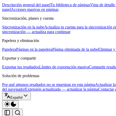
Descripción general del panel
Tu biblioteca de páginas
Vista de detalle
panel
Acciones masivas en páginas
Sincronización, planes y cuenta
Sincronización en la nube
Actualiza tu cuenta para la sincronización e
sincronización — actualiza para continuar
Papelera y eliminación
Papelera
Páginas en la papelera
Página eliminada de la nube
Eliminar y 
Exportar y compartir
Exportar tus resaltados
Límites de exportación masiva
Compartir resalt
Solución de problemas
Por qué algunos resaltados no se muestran en esta página
Actualizar la
del navegador
Extensión actualizada — actualizar la página
Contactar 
Español