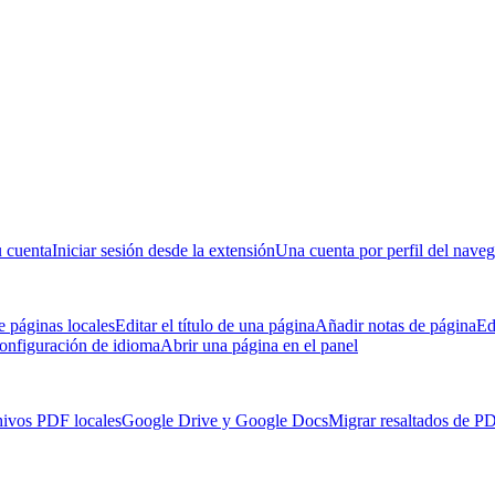
u cuenta
Iniciar sesión desde la extensión
Una cuenta por perfil del nave
 páginas locales
Editar el título de una página
Añadir notas de página
Ed
onfiguración de idioma
Abrir una página en el panel
hivos PDF locales
Google Drive y Google Docs
Migrar resaltados de P