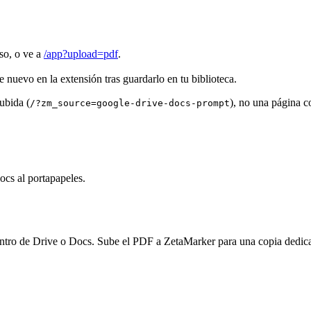
so, o ve a
/app?upload=pdf
.
e nuevo en la extensión tras guardarlo en tu biblioteca.
ubida (
), no una página c
/?zm_source=google-drive-docs-prompt
cs al portapapeles.
ntro de Drive o Docs. Sube el PDF a ZetaMarker para una copia dedica