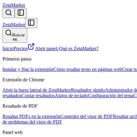
ZetaMarker
ZetaMarker
Buscar
⌘
K
Inicio
Precios
Abrir panel
¿Qué es ZetaMarker?
Primeros pasos
Instalar y fijar la extensión
Cómo resaltar texto en páginas web
Crear t
Extensión de Chrome
Abrir la barra lateral de ZetaMarker
Resaltador rápido
Administrador de
resaltados
Copiar resaltados
Atajos de teclado
Configuración del tema
C
Resaltado de PDF
Resaltar PDFs en la extensión
Controles del visor de PDF
Resaltar arc
de problemas del visor de PDF
Panel web