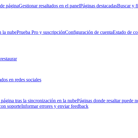
 de página
Gestionar resaltados en el panel
Páginas destacadas
Buscar y fi
n la nube
Prueba Pro y suscripción
Configuración de cuenta
Estado de co
restaurar
ados en redes sociales
 página tras la sincronización en la nube
Páginas donde resaltar puede n
con soporte
Informar errores y enviar feedback